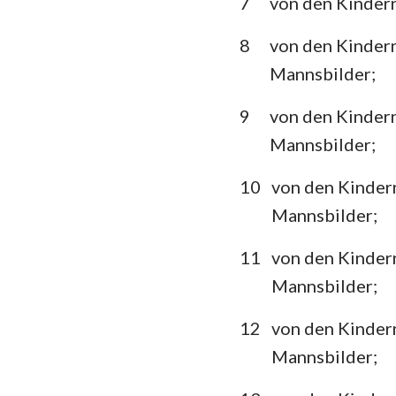
7
von den Kindern
Klagelieder
8
von den Kindern
Mannsbilder;
Daniel
Joel
9
von den Kindern
Mannsbilder;
Obadja
10
von den Kindern
Micha
Mannsbilder;
Habakuk
11
von den Kindern
Haggai
Mannsbilder;
Maleachi
12
von den Kinder
Mannsbilder;