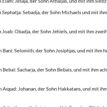
 Elam: Jesaja, der Sohn Athaljas, und mit ihm sieb
Hesekiel
3. Johannes
Ju
 Sephatja: Sebadja, der Sohn Michaels und mit ihm
Hosea
Offenbarung
Amos
 Joab: Obadja, der Sohn Jehiels, und mit ihm zwe
Jona
 Bani: Selomith, der Sohn Josiphjas, und mit ihm 
Nahum
Zephanja
 Bebai: Sacharja, der Sohn Bebais, und mit ihm a
Sacharja
n Asgad: Johanan, der Sohn Hakkatans, und mit i