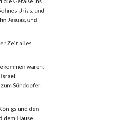
d die Gefäße ins
Sohnes Urias, und
hn Jesuas, und
r Zeit alles
 gekommen waren,
Israel,
 zum Sündopfer,
Königs und den
nd dem Hause