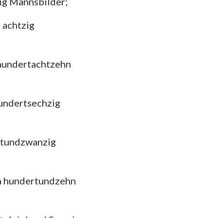
zig Mannsbilder;
das
 achtzig
ihundertachtzehn
hundertsechzig
chtundzwanzig
hm hundertundzehn