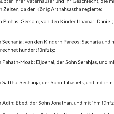
äupter ihrer Vaterhäuser und ihr Geschlecht, die m
4. Mose
Lukas
Jo
n Zeiten, da der König Arthahsastha regierte:
Josua
Apostelgeschichte
Rö
 Pinhas: Gersom; von den Kinder Ithamar: Daniel;
Rut
1. Korinther
2.
2.Samuel
Galater
Ep
 Sechanja; von den Kindern Pareos: Sacharja und 
2.Könige
Philipper
Ko
rechnet hundertfünfzig;
2. Chronik
1. Thessalonicher
2.
 Pahath-Moab: Eljoenai, der Sohn Serahjas, und m
Nehemia
1. Timotheus
2.
Hiob
Titus
Ph
 Satthu: Sechanja, der Sohn Jahasiels, und mit ihm
Sprüche
Hebräer
Ja
Hohelied
1. Petrus
2.
 Adin: Ebed, der Sohn Jonathan, und mit ihm fünf
Jeremia
1. Johannes
2.