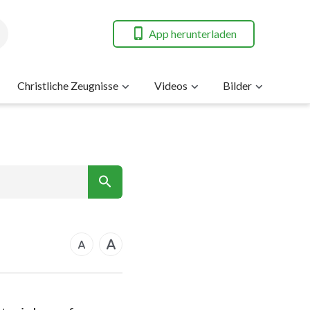
App herunterladen
Christliche Zeugnisse
Videos
Bilder
7
nt
rkus