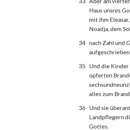
33
Aber am vierte
Haus unsres Got
mit ihm Eleasar
Noadja, dem Soh
34
nach Zahl und G
aufgeschrieben
35
Und die Kinder
opferten Brando
sechsundneunzi
alles zum Bran
36
Und sie überan
Landpflegern d
Gottes.