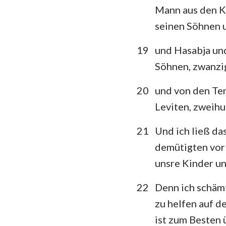
Mann aus den Ki
seinen Söhnen 
19
und Hasabja und
Söhnen, zwanzi
20
und von den Tem
Leviten, zweih
21
Und ich ließ da
demütigten vor 
unsre Kinder un
22
Denn ich schämt
zu helfen auf 
ist zum Besten ü