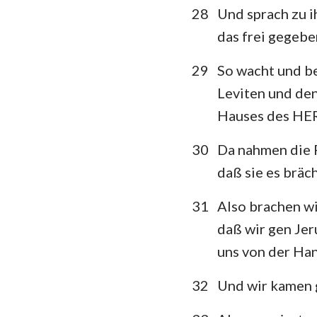
28
Und sprach zu i
das frei gegeb
29
So wacht und be
Leviten und den
Hauses des HE
30
Da nahmen die 
daß sie es bräc
31
Also brachen w
daß wir gen Jer
uns von der Han
32
Und wir kamen g