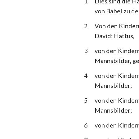
1
Dies sind die H
3. Mose
von Babel zu de
5. Mose
2
Von den Kindern
Richter
David: Hattus,
1.Samuel
3
von den Kindern
1.Könige
Mannsbilder, ge
1. Chronik
4
von den Kindern
Esra
Mannsbilder;
Esther
5
von den Kindern
Mannsbilder;
Psalm
Prediger
6
von den Kindern
Jesaja