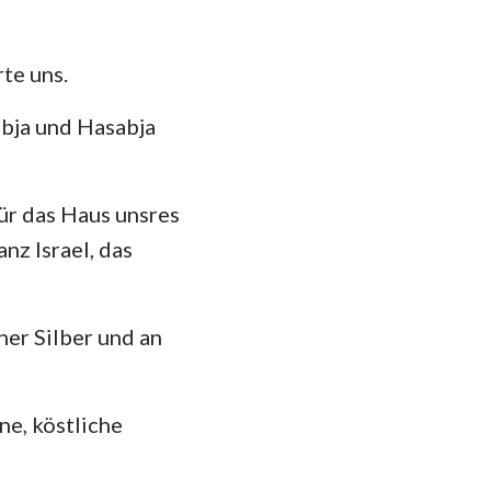
te uns.
ebja und Hasabja
ür das Haus unsres
nz Israel, das
er Silber und an
e, köstliche