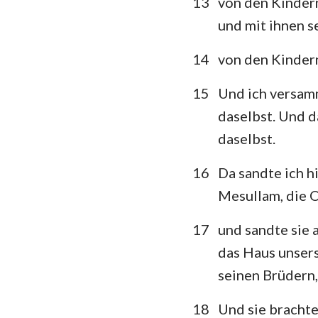
13
von den Kindern
und mit ihnen s
14
von den Kindern
15
Und ich versamm
daselbst. Und da
daselbst.
16
Da sandte ich hi
Mesullam, die O
17
und sandte sie 
das Haus unsers
seinen Brüdern,
18
Und sie brachte