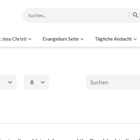
Jesu Christi
Evangelium Seite
Tägliche Andacht
8
1
2
3
4
5
6
8
ament
Das neue Testame
8
9
10
2. Mose
Matthäus
Ma