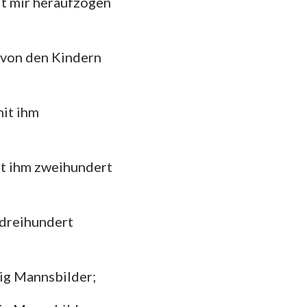
it mir heraufzogen
hannes
mer
 von den Kindern
 Korinther
heser
mit ihm
losser
 Thessalonicher
it ihm zweihundert
 Timotheus
ilemon
 dreihundert
kobus
 Petrus
zig Mannsbilder;
 Johannes