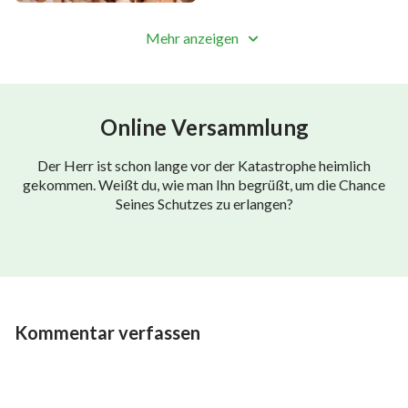
Mehr anzeigen
In allen Begegnungen wird Gottes Wort in dir
erscheinen,
dich leiten, Seinen Willen zu befolgen,
Online Versammlung
dir helfen, in Seinem Wort zu gehen.
Der Herr ist schon lange vor der Katastrophe heimlich
gekommen. Weißt du, wie man Ihn begrüßt, um die Chance
Gott wird dich in all deinen Taten vorwärts führen.
Seines Schutzes zu erlangen?
Damit du nicht verloren gehst,
wirst du in einem neuen Licht leben,
und mehr und mehr Erleuchtung von Gott
Kommentar verfassen
bekommen.
Verlass dich nicht auf deine Gedanken,