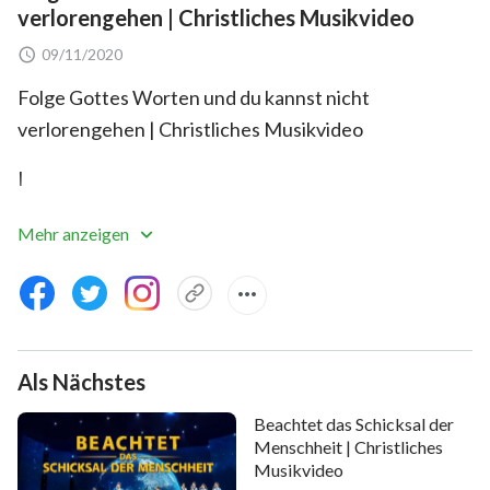
verlorengehen | Christliches Musikvideo
09/11/2020
Folge Gottes Worten und du kannst nicht
verlorengehen | Christliches Musikvideo
I
Es ist Gottes Hoffnung, die du selber essen kannst,
Mehr anzeigen
immer im Licht Seiner Gegenwart,
haftend an jedem Seiner Worte.
Durchtränkt von Gottes Worten in allem, was du tust.
Als Nächstes
Folge einfach dem, was Er sagt,
Beachtet das Schicksal der
Menschheit | Christliches
Musikvideo
und Er wird dich weiterführen.