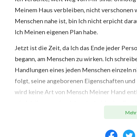
Meinem Haus verbleiben, nicht verschonen w
Menschen nahe ist, bin Ich nicht erpicht dara
Ich Meinen eigenen Plan habe.
Jetzt ist die Zeit, da Ich das Ende jeder Per
begann, am Menschen zu wirken. Ich schreib
Handlungen eines jeden Menschen einzeln ni
folgt, seine angeborenen Eigenschaften und
wird keine Art von Mensch Meiner Hand entk
wie Ich ihn zuweise. Ich entscheide den Bes
Mehr
Grundlage von Alter, Vorrang, Umfang des L
in dem er um Mitleid bittet, sondern danach, 
andere Auswahl als diese. Ihr müsst einsehen,