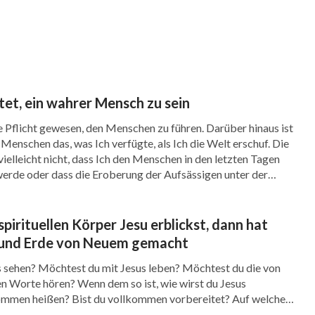
g und fade für Mich geworden ist, habe Ich
lt, um darin zu leben, damit Ich den Schmerz
n eurem unerträglich schäbigen Benehmen
nger nachlässig behandeln oder Mich zum Narren
et, ein wahrer Mensch zu sein
h euch wieder, davon Abstand zu nehmen, das zu
 Pflicht gewesen, den Menschen zu führen. Darüber hinaus ist
rheit ist. Stattdessen sollt ihr das tun, was
Menschen das, was Ich verfügte, als Ich die Welt erschuf. Die
elleicht nicht, dass Ich den Menschen in den letzten Tagen
 Nutzen bringt und was eurem Bestimmungsort
werde oder dass die Eroberung der Aufsässigen unter der
 inmitten des Unheils leidet, kein anderer als
weis Meines Sieges […]
pirituellen Körper Jesu erblickst, dann hat
und Erde von Neuem gemacht
ck gebracht, die Mich lieben und sich selbst
 sehen? Möchtest du mit Jesus leben? Möchtest du die von
artigen niederkommt, ist genau der Beweis
n Worte hören? Wenn dem so ist, wie wirst du Jesus
mmen heißen? Bist du vollkommen vorbereitet? Auf welche
 Zeugnis Meines Zornes. Wenn Unheil eintritt,
t du die Wiederkehr Jesu willkommen heißen? Ich denke, alle