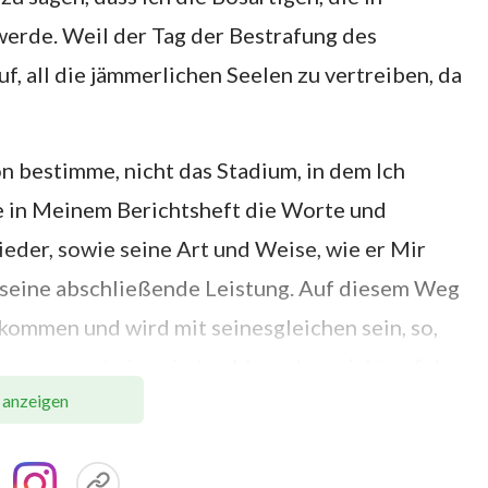
erde. Weil der Tag der Bestrafung des
uf, all die jämmerlichen Seelen zu vertreiben, da
son bestimme, nicht das Stadium, in dem Ich
e in Meinem Berichtsheft die Worte und
eder, sowie seine Art und Weise, wie er Mir
 seine abschließende Leistung. Auf diesem Weg
ommen und wird mit seinesgleichen sein, so,
timmungsort eines jeden Menschen nicht auf der
 anzeigen
eidens und am Allerwenigsten nach dem Grad,
ob er die Wahrheit besitzt. Es gibt keine
 dass alle, die nicht dem Willen Gottes folgen,