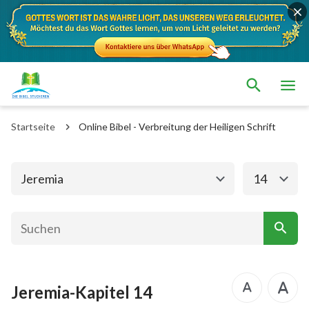
Das alte Testament
Das neue Testament
1. Mose
2. Mose
Startseite
Online Bibel - Verbreitung der Heiligen Schrift
3. Mose
4. Mose
5. Mose
Josua
Jeremia
14
Richter
Rut
1.Samuel
2.Samuel
1.Könige
2.Könige
Jeremia-Kapitel 14
1. Chronik
2. Chronik