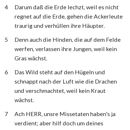
Habakuk
Zephanja
4
Darum daß die Erde lechzt, weil es nicht
regnet auf die Erde, gehen die Ackerleute
Haggai
Sacharja
traurig und verhüllen ihre Häupter.
Maleachi
5
Denn auch die Hinden, die auf dem Felde
werfen, verlassen ihre Jungen, weil kein
Gras wächst.
6
Das Wild steht auf den Hügeln und
schnappt nach der Luft wie die Drachen
und verschmachtet, weil kein Kraut
wächst.
7
Ach HERR, unsre Missetaten haben's ja
verdient; aber hilf doch um deines