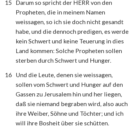
15
Darum so spricht der HERR von den
43
44
45
46
47
48
49
Propheten, die in meinem Namen
50
51
52
weissagen, so ich sie doch nicht gesandt
habe, und die dennoch predigen, es werde
kein Schwert und keine Teuerung in dies
Land kommen: Solche Propheten sollen
sterben durch Schwert und Hunger.
16
Und die Leute, denen sie weissagen,
sollen vom Schwert und Hunger auf den
Gassen zu Jerusalem hin und her liegen,
daß sie niemand begraben wird, also auch
ihre Weiber, Söhne und Töchter; und ich
will ihre Bosheit über sie schütten.