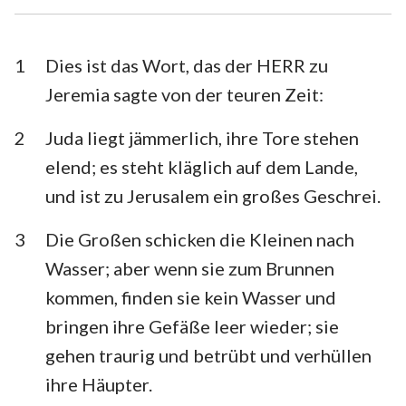
Esra
Nehemia
Esther
Hiob
1
Dies ist das Wort, das der HERR zu
Jeremia sagte von der teuren Zeit:
Psalm
Sprüche
2
Juda liegt jämmerlich, ihre Tore stehen
Prediger
Hohelied
elend; es steht kläglich auf dem Lande,
Jesaja
Jeremia
und ist zu Jerusalem ein großes Geschrei.
Klagelieder
Hesekiel
3
Die Großen schicken die Kleinen nach
Daniel
Hosea
Wasser; aber wenn sie zum Brunnen
kommen, finden sie kein Wasser und
Joel
Amos
bringen ihre Gefäße leer wieder; sie
Obadja
Jona
gehen traurig und betrübt und verhüllen
Micha
Nahum
ihre Häupter.