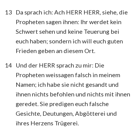
13
Da sprach ich: Ach HERR HERR, siehe, die
Propheten sagen ihnen: Ihr werdet kein
Schwert sehen und keine Teuerung bei
euch haben; sondern ich will euch guten
Frieden geben an diesem Ort.
14
Und der HERR sprach zu mir: Die
1
2
3
4
5
6
7
Propheten weissagen falsch in meinem
8
9
10
11
12
13
14
Namen; ich habe sie nicht gesandt und
ihnen nichts befohlen und nichts mit ihnen
15
16
17
18
19
20
21
geredet. Sie predigen euch falsche
22
23
24
25
26
27
28
Gesichte, Deutungen, Abgötterei und
29
30
31
32
33
34
35
ihres Herzens Trügerei.
36
37
38
39
40
41
42