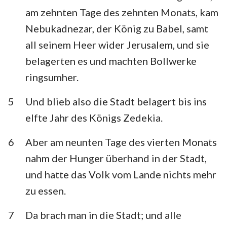
Habakuk
Zephanja
am zehnten Tage des zehnten Monats, kam
Nebukadnezar, der König zu Babel, samt
Haggai
Sacharja
all seinem Heer wider Jerusalem, und sie
Maleachi
belagerten es und machten Bollwerke
ringsumher.
5
Und blieb also die Stadt belagert bis ins
elfte Jahr des Königs Zedekia.
6
Aber am neunten Tage des vierten Monats
nahm der Hunger überhand in der Stadt,
und hatte das Volk vom Lande nichts mehr
zu essen.
7
Da brach man in die Stadt; und alle