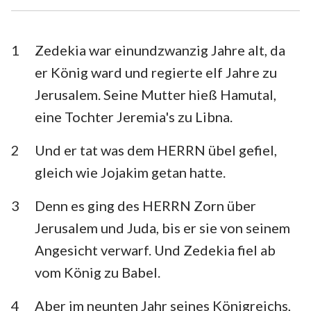
Esra
Nehemia
Esther
Hiob
1
Zedekia war einundzwanzig Jahre alt, da
er König ward und regierte elf Jahre zu
Psalm
Sprüche
Jerusalem. Seine Mutter hieß Hamutal,
Prediger
Hohelied
eine Tochter Jeremia's zu Libna.
Jesaja
Jeremia
2
Und er tat was dem HERRN übel gefiel,
Klagelieder
Hesekiel
gleich wie Jojakim getan hatte.
Daniel
Hosea
3
Denn es ging des HERRN Zorn über
Jerusalem und Juda, bis er sie von seinem
Joel
Amos
Angesicht verwarf. Und Zedekia fiel ab
Obadja
Jona
vom König zu Babel.
Micha
Nahum
4
Aber im neunten Jahr seines Königreichs,