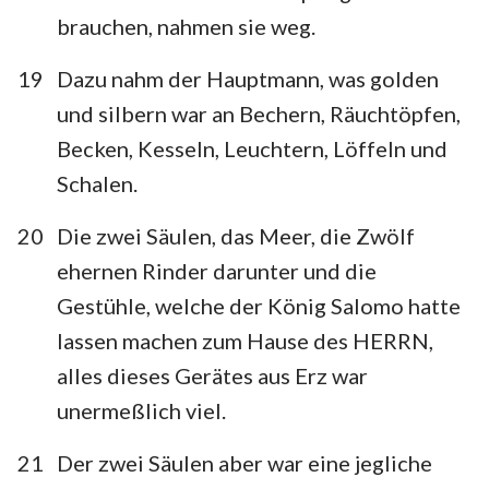
brauchen, nahmen sie weg.
19
Dazu nahm der Hauptmann, was golden
und silbern war an Bechern, Räuchtöpfen,
1
2
3
4
5
6
7
Becken, Kesseln, Leuchtern, Löffeln und
8
9
10
11
12
13
14
Schalen.
15
16
17
18
19
20
21
20
Die zwei Säulen, das Meer, die Zwölf
22
23
24
25
26
27
28
ehernen Rinder darunter und die
29
30
31
32
33
34
35
Gestühle, welche der König Salomo hatte
36
37
38
39
40
41
42
lassen machen zum Hause des HERRN,
43
44
45
46
47
48
49
alles dieses Gerätes aus Erz war
unermeßlich viel.
50
51
52
21
Der zwei Säulen aber war eine jegliche