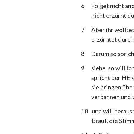
6
Folget nicht and
Klagelieder
nicht erzürnt d
Daniel
7
Aber ihr wolltet
Joel
erzürntet durc
Obadja
8
Darum so sprich
Micha
9
siehe, so will 
spricht der HER
Habakuk
sie bringen über
Haggai
verbannen und 
Maleachi
10
und will heraus
Braut, die Stim