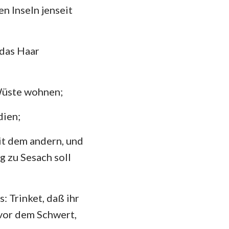
n Inseln jenseit
 das Haar
 Wüste wohnen;
dien;
it dem andern, und
g zu Sesach soll
: Trinket, daß ihr
 vor dem Schwert,