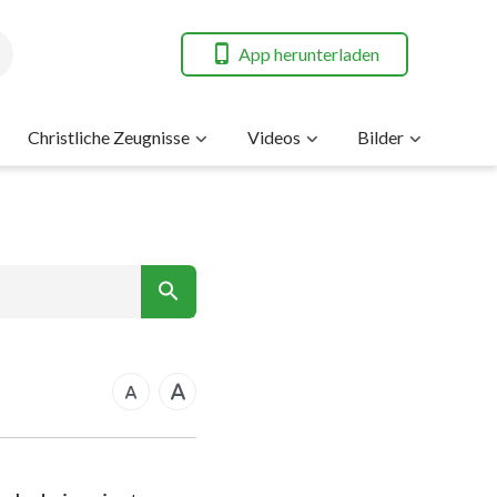
App herunterladen
Christliche Zeugnisse
Videos
Bilder
7
nt
14
21
rkus
28