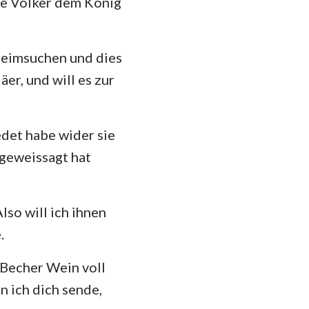
ese Völker dem König
 heimsuchen und dies
er, und will es zur
edet habe wider sie
 geweissagt hat
so will ich ihnen
.
 Becher Wein voll
n ich dich sende,