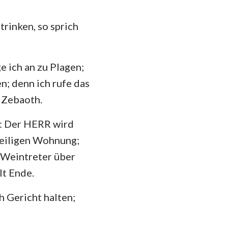
rinken, so sprich
e ich an zu Plagen;
en; denn ich rufe das
R Zebaoth.
n: Der HERR wird
heiligen Wohnung;
e Weintreter über
lt Ende.
h Gericht halten;