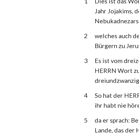
1
Dies ist das Wo
3. Mose
Jahr Jojakims, d
5. Mose
Nebukadnezars, 
Richter
2
welches auch de
1.Samuel
Bürgern zu Jeru
1.Könige
3
Es ist vom drei
1. Chronik
HERRN Wort zu m
dreiundzwanzig 
Esra
4
So hat der HERR
Esther
ihr habt nie hö
Psalm
5
da er sprach: Be
Prediger
Lande, das der 
Jesaja