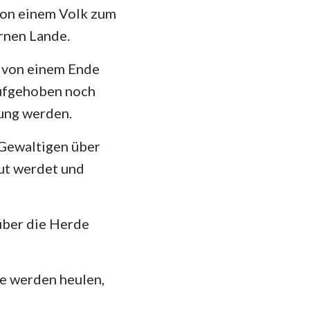
von einem Volk zum
rnen Lande.
 von einem Ende
aufgehoben noch
ung werden.
r Gewaltigen über
eut werdet und
über die Herde
de werden heulen,