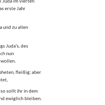
k Juda im vierten
hannes
as erste Jahr
35
mer
42
 Korinther
 und zu allen
49
heser
losser
gs Juda's, des
 Thessalonicher
uch nun
 wollen.
 Timotheus
heten, fleißig; aber
ilemon
tet,
kobus
so sollt ihr in dem
 Petrus
d ewiglich bleiben.
 Johannes