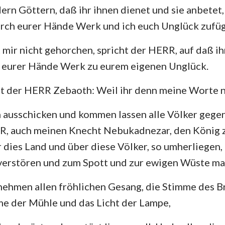
ern Göttern, daß ihr ihnen dienet und sie anbetet,
Hesekiel
3. Johannes
Ju
urch eurer Hände Werk und ich euch Unglück zufü
Hosea
Offenbarung
 mir nicht gehorchen, spricht der HERR, auf daß ih
Amos
h eurer Hände Werk zu eurem eigenen Unglück.
Jona
t der HERR Zebaoth: Weil ihr denn meine Worte ni
Nahum
ich ausschicken und kommen lassen alle Völker gege
R, auch meinen Knecht Nebukadnezar, den König zu
Zephanja
 dies Land und über diese Völker, so umherliegen, 
Sacharja
verstören und zum Spott und zur ewigen Wüste ma
nehmen allen fröhlichen Gesang, die Stimme des B
me der Mühle und das Licht der Lampe,