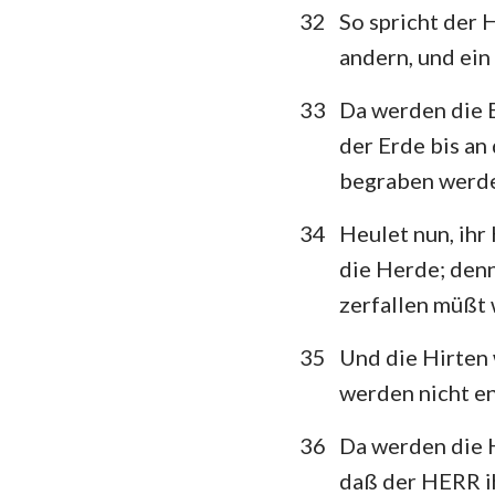
32
So spricht der
andern, und ei
33
Da werden die 
der Erde bis an
begraben werde
34
Heulet nun, ihr
die Herde; denn
zerfallen müßt 
35
Und die Hirten 
werden nicht e
36
Da werden die H
daß der HERR i