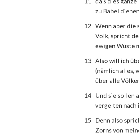
11
daß dies ganze 
zu Babel dienen
12
Wenn aber die s
Volk, spricht d
ewigen Wüste 
13
Also will ich ü
(nämlich alles,
über alle Völker
14
Und sie sollen 
vergelten nach
15
Denn also spric
Zorns von meine