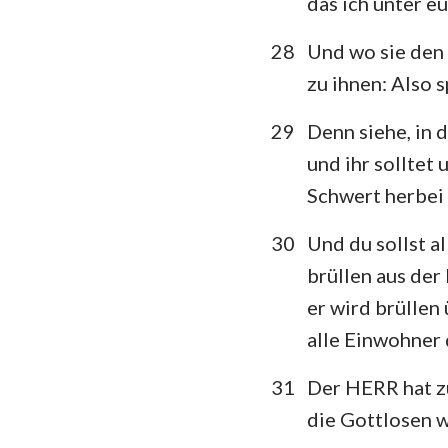
das ich unter eu
28
Und wo sie den 
zu ihnen: Also 
29
Denn siehe, in 
und ihr solltet 
Schwert herbei 
30
Und du sollst a
brüllen aus der
er wird brüllen
alle Einwohner 
31
Der HERR hat zu
die Gottlosen 