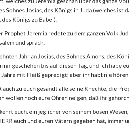
rt, welches zu Jeremia geschah über das ganze Vol
4. Mose
Lukas
Jo
es Sohnes Josias, des Königs in Juda (welches ist d
29
30
31
32
33
34
Josua
Apostelgeschichte
Rö
des Königs zu Babel),
36
37
38
39
40
41
Rut
1. Korinther
2.
r Prophet Jeremia redete zu dem ganzen Volk Juda
43
44
45
46
47
48
2.Samuel
Galater
Ep
salem und sprach:
50
51
52
2.Könige
Philipper
Ko
zehnten Jahr an Josias, des Sohnes Amons, des Köni
2. Chronik
1. Thessalonicher
2.
ir geschehen bis auf diesen Tag, und ich habe e
Jahre mit Fleiß gepredigt; aber ihr habt nie hören
Nehemia
1. Timotheus
2.
 auch zu euch gesandt alle seine Knechte, die Prop
Hiob
Titus
Ph
ren wollen noch eure Ohren neigen, daß ihr gehorch
Sprüche
Hebräer
Ja
kehrt euch, ein jeglicher von seinem bösen Wesen, 
Hohelied
1. Petrus
2.
HERR euch und euren Vätern gegeben hat, immer un
Jeremia
1. Johannes
2.