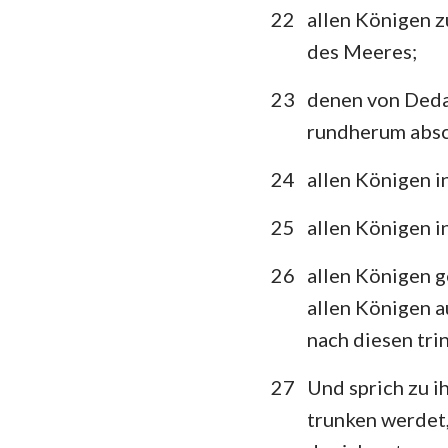
22
allen Königen z
des Meeres;
23
denen von Dedan
rundherum abs
24
allen Königen i
25
allen Königen i
26
allen Königen g
allen Königen a
nach diesen tri
27
Und sprich zu i
trunken werdet,