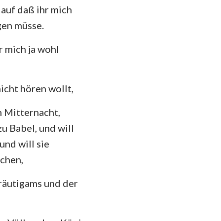
 auf daß ihr mich
das
gen müsse.
r mich ja wohl
cht hören wollt,
n Mitternacht,
 Babel, und will
und will sie
chen,
räutigams und der