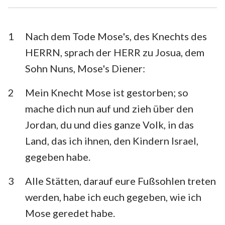
Esra
Nehemia
Esther
Hiob
1
Nach dem Tode Mose's, des Knechts des
HERRN, sprach der HERR zu Josua, dem
Psalm
Sprüche
Sohn Nuns, Mose's Diener:
Prediger
Hohelied
2
Mein Knecht Mose ist gestorben; so
Jesaja
Jeremia
mache dich nun auf und zieh über den
Klagelieder
Hesekiel
Jordan, du und dies ganze Volk, in das
Land, das ich ihnen, den Kindern Israel,
Daniel
Hosea
gegeben habe.
Joel
Amos
3
Alle Stätten, darauf eure Fußsohlen treten
Obadja
Jona
werden, habe ich euch gegeben, wie ich
Micha
Nahum
Mose geredet habe.