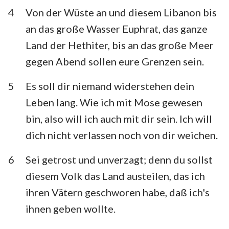
Habakuk
Zephanja
4
Von der Wüste an und diesem Libanon bis
an das große Wasser Euphrat, das ganze
Haggai
Sacharja
Land der Hethiter, bis an das große Meer
Maleachi
gegen Abend sollen eure Grenzen sein.
5
Es soll dir niemand widerstehen dein
Leben lang. Wie ich mit Mose gewesen
bin, also will ich auch mit dir sein. Ich will
dich nicht verlassen noch von dir weichen.
6
Sei getrost und unverzagt; denn du sollst
diesem Volk das Land austeilen, das ich
ihren Vätern geschworen habe, daß ich's
ihnen geben wollte.