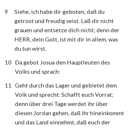
9
Siehe, ich habe dir geboten, daß du
getrost und freudig seist. Laß dir nicht
grauen und entsetze dich nicht; denn der
HERR, dein Gott, ist mit dir in allem, was
du tun wirst.
10
Da gebot Josua den Hauptleuten des
Volks und sprach:
11
Geht durch das Lager und gebietet dem
Volk und sprecht: Schafft euch Vorrat;
1
2
3
4
5
6
7
denn über drei Tage werdet ihr über
8
9
10
11
12
13
14
diesen Jordan gehen, daß ihr hineinkommt
15
16
17
18
19
20
21
und das Land einnehmt, daß euch der
22
23
24