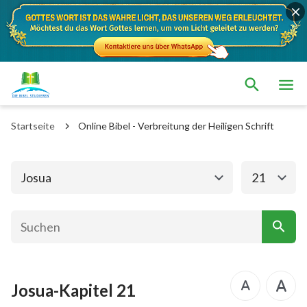
Das alte Testament
Das neue Testament
1. Mose
2. Mose
Startseite
Online Bibel - Verbreitung der Heiligen Schrift
3. Mose
4. Mose
5. Mose
Josua
Josua
21
Richter
Rut
1.Samuel
2.Samuel
1.Könige
2.Könige
Josua-Kapitel 21
1. Chronik
2. Chronik