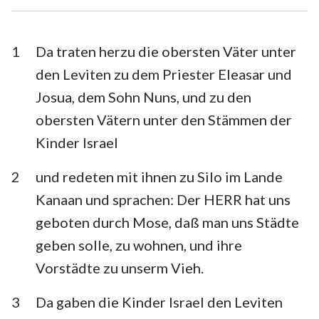
Esra
Nehemia
Esther
Hiob
1
Da traten herzu die obersten Väter unter
den Leviten zu dem Priester Eleasar und
Psalm
Sprüche
Josua, dem Sohn Nuns, und zu den
Prediger
Hohelied
obersten Vätern unter den Stämmen der
Kinder Israel
Jesaja
Jeremia
Klagelieder
Hesekiel
2
und redeten mit ihnen zu Silo im Lande
Kanaan und sprachen: Der HERR hat uns
Daniel
Hosea
geboten durch Mose, daß man uns Städte
Joel
Amos
geben solle, zu wohnen, und ihre
Vorstädte zu unserm Vieh.
Obadja
Jona
Micha
Nahum
3
Da gaben die Kinder Israel den Leviten