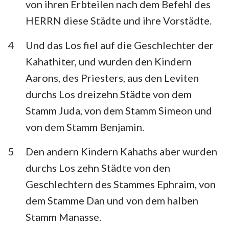
von ihren Erbteilen nach dem Befehl des
Habakuk
Zephanja
HERRN diese Städte und ihre Vorstädte.
Haggai
Sacharja
4
Und das Los fiel auf die Geschlechter der
Maleachi
Kahathiter, und wurden den Kindern
Aarons, des Priesters, aus den Leviten
durchs Los dreizehn Städte von dem
Stamm Juda, von dem Stamm Simeon und
von dem Stamm Benjamin.
5
Den andern Kindern Kahaths aber wurden
durchs Los zehn Städte von den
Geschlechtern des Stammes Ephraim, von
dem Stamme Dan und von dem halben
Stamm Manasse.