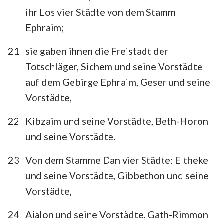
ihr Los vier Städte von dem Stamm
Ephraim;
21
sie gaben ihnen die Freistadt der
Totschläger, Sichem und seine Vorstädte
auf dem Gebirge Ephraim, Geser und seine
Vorstädte,
22
Kibzaim und seine Vorstädte, Beth-Horon
und seine Vorstädte.
23
Von dem Stamme Dan vier Städte: Eltheke
1
2
3
4
5
6
7
und seine Vorstädte, Gibbethon und seine
Vorstädte,
8
9
10
11
12
13
14
15
16
17
18
19
20
21
24
Ajalon und seine Vorstädte, Gath-Rimmon