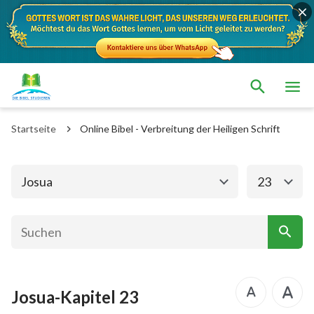
Das alte Testament
Das neue Testament
1. Mose
2. Mose
Startseite
Online Bibel - Verbreitung der Heiligen Schrift
3. Mose
4. Mose
5. Mose
Josua
Josua
23
Richter
Rut
1.Samuel
2.Samuel
1.Könige
2.Könige
Josua-Kapitel 23
1. Chronik
2. Chronik