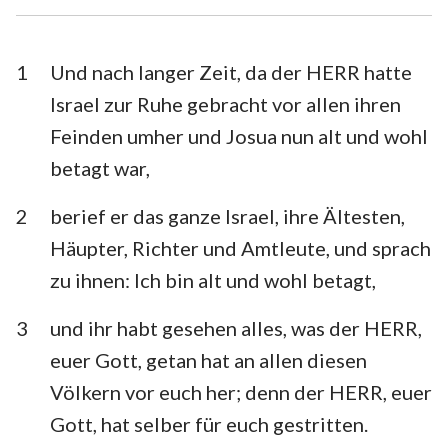
Esra
Nehemia
Esther
Hiob
1
Und nach langer Zeit, da der HERR hatte
Israel zur Ruhe gebracht vor allen ihren
Psalm
Sprüche
Feinden umher und Josua nun alt und wohl
Prediger
Hohelied
betagt war,
Jesaja
Jeremia
2
berief er das ganze Israel, ihre Ältesten,
Klagelieder
Hesekiel
Häupter, Richter und Amtleute, und sprach
zu ihnen: Ich bin alt und wohl betagt,
Daniel
Hosea
3
und ihr habt gesehen alles, was der HERR,
Joel
Amos
euer Gott, getan hat an allen diesen
Obadja
Jona
Völkern vor euch her; denn der HERR, euer
Micha
Nahum
Gott, hat selber für euch gestritten.