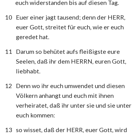
euch widerstanden bis auf diesen Tag.
10
Euer einer jagt tausend; denn der HERR,
euer Gott, streitet für euch, wie er euch
geredet hat.
11
Darum so behütet aufs fleißigste eure
Seelen, daß ihr dem HERRN, euren Gott,
1
2
3
4
5
6
7
liebhabt.
8
9
10
11
12
13
14
12
Denn wo ihr euch umwendet und diesen
15
16
17
18
19
20
21
Völkern anhangt und euch mit ihnen
22
23
24
verheiratet, daß ihr unter sie und sie unter
euch kommen:
13
so wisset, daß der HERR, euer Gott, wird