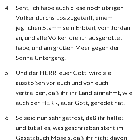
Habakuk
Zephanja
4
Seht, ich habe euch diese noch übrigen
Völker durchs Los zugeteilt, einem
Haggai
Sacharja
jeglichen Stamm sein Erbteil, vom Jordan
Maleachi
an, und alle Völker, die ich ausgerottet
habe, und am großen Meer gegen der
Sonne Untergang.
5
Und der HERR, euer Gott, wird sie
ausstoßen vor euch und von euch
vertreiben, daß ihr ihr Land einnehmt, wie
euch der HERR, euer Gott, geredet hat.
6
So seid nun sehr getrost, daß ihr haltet
und tut alles, was geschrieben steht im
Gesetzbuch Mose's, daß ihr nicht davon