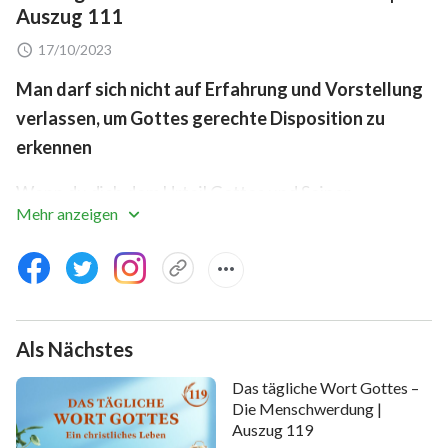
Auszug 111
17/10/2023
Man darf sich nicht auf Erfahrung und Vorstellung
verlassen, um Gottes gerechte Disposition zu
erkennen
Wenn du dich dem Urteil Gottes und Seiner
Mehr anzeigen
Züchtigung gegenüber wiederfindest, wirst du dann
sagen, dass das Wort Gottes verfälscht ist? Wirst du
sagen, dass es eine Geschichte hinter Gottes Zorn
gibt und dass Seine Wut verfälscht ist? Wirst du Gott
verleumden und sagen, dass Seine Disposition nicht
Als Nächstes
unbedingt gänzlich gerecht ist? Beim Umgang mit
Das tägliche Wort Gottes –
jeglicher Handlung Gottes, musst du dir zuerst sicher
Die Menschwerdung |
sein, dass Gottes gerechte Disposition frei von
Auszug 119