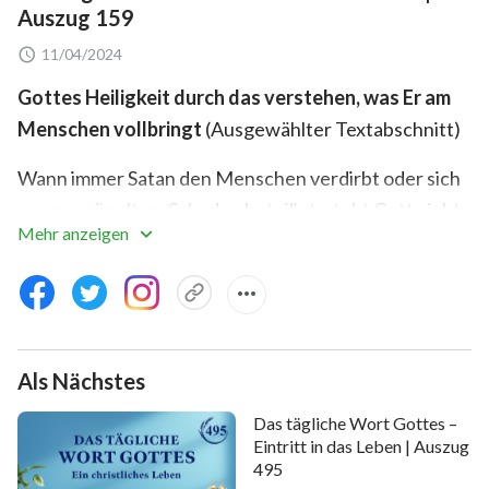
Auszug 159
11/04/2024
Gottes Heiligkeit durch das verstehen, was Er am
Menschen vollbringt
(Ausgewählter Textabschnitt)
Wann immer Satan den Menschen verdirbt oder sich
an ungezügeltem Schaden beteiligt, steht Gott nicht
Mehr anzeigen
tatenlos daneben, noch schiebt Er es beiseite oder
verschließt die Augen vor jenen, die Er auserwählt
hat. Alles, was Satan tut, ist für Gott vollkommen klar
und wird von Ihm verstanden. Ganz gleich, was Satan
tut, ganz gleich, welchen Trend er aufkommen lässt,
Als Nächstes
Gott weiß alles, was Satan zu tun versucht, und Gott
Das tägliche Wort Gottes –
gibt jene nicht auf, die Er auserwählt hat. Stattdessen
Eintritt in das Leben | Auszug
vollbringt Gott still und heimlich alles Notwendige,
495