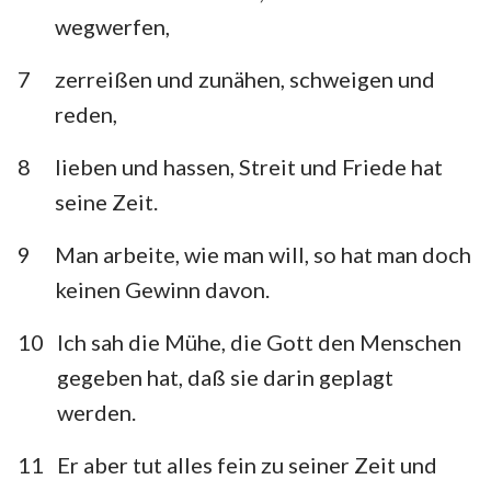
Habakuk
Zephanja
wegwerfen,
Haggai
Sacharja
7
zerreißen und zunähen, schweigen und
reden,
Maleachi
8
lieben und hassen, Streit und Friede hat
seine Zeit.
9
Man arbeite, wie man will, so hat man doch
keinen Gewinn davon.
10
Ich sah die Mühe, die Gott den Menschen
gegeben hat, daß sie darin geplagt
werden.
11
Er aber tut alles fein zu seiner Zeit und