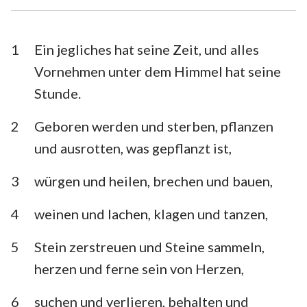
Esra
Nehemia
Esther
Hiob
1
Ein jegliches hat seine Zeit, und alles
Vornehmen unter dem Himmel hat seine
Psalm
Sprüche
Stunde.
Prediger
Hohelied
2
Geboren werden und sterben, pflanzen
Jesaja
Jeremia
und ausrotten, was gepflanzt ist,
Klagelieder
Hesekiel
3
würgen und heilen, brechen und bauen,
Daniel
Hosea
4
weinen und lachen, klagen und tanzen,
Joel
Amos
5
Stein zerstreuen und Steine sammeln,
Obadja
Jona
herzen und ferne sein von Herzen,
Micha
Nahum
6
suchen und verlieren, behalten und