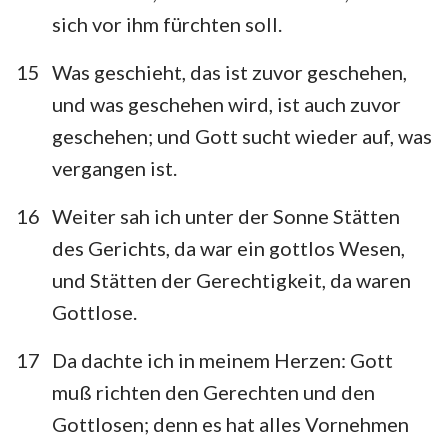
sich vor ihm fürchten soll.
15
Was geschieht, das ist zuvor geschehen,
und was geschehen wird, ist auch zuvor
geschehen; und Gott sucht wieder auf, was
1
2
3
4
5
6
7
vergangen ist.
8
9
10
11
12
16
Weiter sah ich unter der Sonne Stätten
des Gerichts, da war ein gottlos Wesen,
und Stätten der Gerechtigkeit, da waren
Gottlose.
17
Da dachte ich in meinem Herzen: Gott
muß richten den Gerechten und den
Gottlosen; denn es hat alles Vornehmen