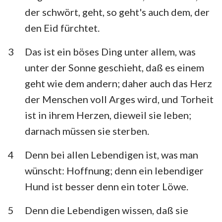
Habakuk
Zephanja
der schwört, geht, so geht's auch dem, der
den Eid fürchtet.
Haggai
Sacharja
3
Das ist ein böses Ding unter allem, was
Maleachi
unter der Sonne geschieht, daß es einem
geht wie dem andern; daher auch das Herz
der Menschen voll Arges wird, und Torheit
ist in ihrem Herzen, dieweil sie leben;
darnach müssen sie sterben.
4
Denn bei allen Lebendigen ist, was man
wünscht: Hoffnung; denn ein lebendiger
Hund ist besser denn ein toter Löwe.
5
Denn die Lebendigen wissen, daß sie