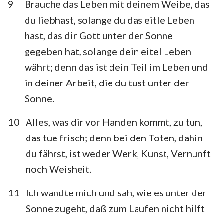
9
Brauche das Leben mit deinem Weibe, das
du liebhast, solange du das eitle Leben
hast, das dir Gott unter der Sonne
gegeben hat, solange dein eitel Leben
währt; denn das ist dein Teil im Leben und
in deiner Arbeit, die du tust unter der
Sonne.
10
Alles, was dir vor Handen kommt, zu tun,
das tue frisch; denn bei den Toten, dahin
du fährst, ist weder Werk, Kunst, Vernunft
noch Weisheit.
1
2
3
4
5
6
7
11
Ich wandte mich und sah, wie es unter der
8
9
10
11
12
Sonne zugeht, daß zum Laufen nicht hilft