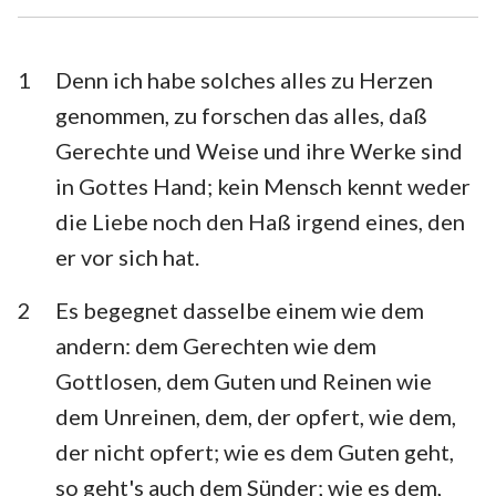
Esra
Nehemia
Esther
Hiob
1
Denn ich habe solches alles zu Herzen
genommen, zu forschen das alles, daß
Psalm
Sprüche
Gerechte und Weise und ihre Werke sind
Prediger
Hohelied
in Gottes Hand; kein Mensch kennt weder
die Liebe noch den Haß irgend eines, den
Jesaja
Jeremia
er vor sich hat.
Klagelieder
Hesekiel
2
Es begegnet dasselbe einem wie dem
Daniel
Hosea
andern: dem Gerechten wie dem
Joel
Amos
Gottlosen, dem Guten und Reinen wie
dem Unreinen, dem, der opfert, wie dem,
Obadja
Jona
der nicht opfert; wie es dem Guten geht,
Micha
Nahum
so geht's auch dem Sünder; wie es dem,