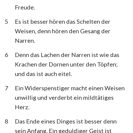
Habakuk
Zephanja
Freude.
Haggai
Sacharja
5
Es ist besser hören das Schelten der
Weisen, denn hören den Gesang der
Maleachi
Narren.
6
Denn das Lachen der Narren ist wie das
Krachen der Dornen unter den Töpfen;
und das ist auch eitel.
7
Ein Widerspenstiger macht einen Weisen
unwillig und verderbt ein mildtätiges
Herz.
8
Das Ende eines Dinges ist besser denn
sein Anfang. Ein geduldiger Geist ist