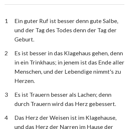
Esra
Nehemia
Esther
Hiob
1
Ein guter Ruf ist besser denn gute Salbe,
und der Tag des Todes denn der Tag der
Psalm
Sprüche
Geburt.
Prediger
Hohelied
2
Es ist besser in das Klagehaus gehen, denn
Jesaja
Jeremia
in ein Trinkhaus; in jenem ist das Ende aller
Klagelieder
Hesekiel
Menschen, und der Lebendige nimmt's zu
Herzen.
Daniel
Hosea
3
Es ist Trauern besser als Lachen; denn
Joel
Amos
durch Trauern wird das Herz gebessert.
Obadja
Jona
4
Das Herz der Weisen ist im Klagehause,
Micha
Nahum
und das Herz der Narren im Hause der