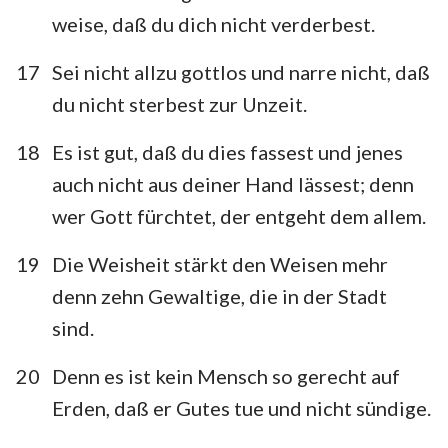
weise, daß du dich nicht verderbest.
17
Sei nicht allzu gottlos und narre nicht, daß
1
2
3
4
5
6
7
du nicht sterbest zur Unzeit.
8
9
10
11
12
18
Es ist gut, daß du dies fassest und jenes
auch nicht aus deiner Hand lässest; denn
wer Gott fürchtet, der entgeht dem allem.
19
Die Weisheit stärkt den Weisen mehr
denn zehn Gewaltige, die in der Stadt
sind.
20
Denn es ist kein Mensch so gerecht auf
Erden, daß er Gutes tue und nicht sündige.