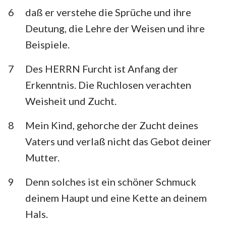
Habakuk
Zephanja
6
daß er verstehe die Sprüche und ihre
Deutung, die Lehre der Weisen und ihre
Haggai
Sacharja
Beispiele.
Maleachi
7
Des HERRN Furcht ist Anfang der
Erkenntnis. Die Ruchlosen verachten
Weisheit und Zucht.
8
Mein Kind, gehorche der Zucht deines
Vaters und verlaß nicht das Gebot deiner
Mutter.
9
Denn solches ist ein schöner Schmuck
deinem Haupt und eine Kette an deinem
Hals.