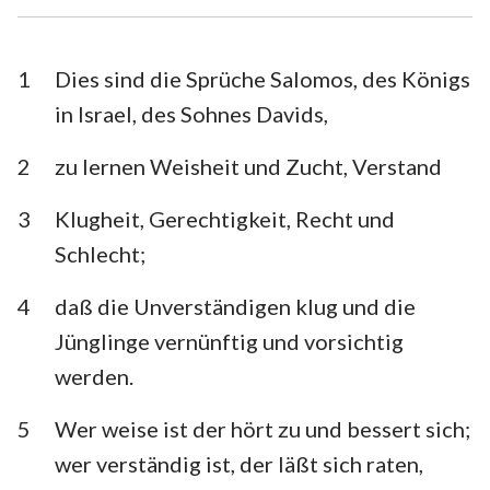
Esra
Nehemia
Esther
Hiob
1
Dies sind die Sprüche Salomos, des Königs
in Israel, des Sohnes Davids,
Psalm
Sprüche
2
zu lernen Weisheit und Zucht, Verstand
Prediger
Hohelied
3
Klugheit, Gerechtigkeit, Recht und
Jesaja
Jeremia
Schlecht;
Klagelieder
Hesekiel
4
daß die Unverständigen klug und die
Daniel
Hosea
Jünglinge vernünftig und vorsichtig
Joel
Amos
werden.
Obadja
Jona
5
Wer weise ist der hört zu und bessert sich;
Micha
Nahum
wer verständig ist, der läßt sich raten,