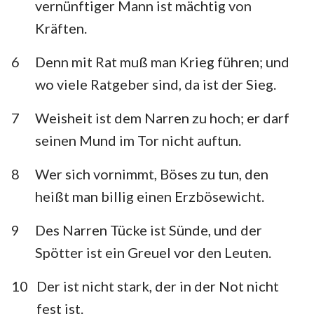
vernünftiger Mann ist mächtig von
Habakuk
Zephanja
Kräften.
Haggai
Sacharja
6
Denn mit Rat muß man Krieg führen; und
Maleachi
wo viele Ratgeber sind, da ist der Sieg.
7
Weisheit ist dem Narren zu hoch; er darf
seinen Mund im Tor nicht auftun.
8
Wer sich vornimmt, Böses zu tun, den
heißt man billig einen Erzbösewicht.
9
Des Narren Tücke ist Sünde, und der
Spötter ist ein Greuel vor den Leuten.
10
Der ist nicht stark, der in der Not nicht
fest ist.