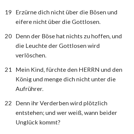
19
Erzürne dich nicht über die Bösen und
eifere nicht über die Gottlosen.
1
2
3
4
5
6
7
20
Denn der Böse hat nichts zu hoffen, und
8
9
10
11
12
13
14
die Leuchte der Gottlosen wird
15
16
17
18
19
20
21
verlöschen.
22
23
24
25
26
27
28
21
Mein Kind, fürchte den HERRN und den
29
30
31
König und menge dich nicht unter die
Aufrührer.
22
Denn ihr Verderben wird plötzlich
entstehen; und wer weiß, wann beider
Unglück kommt?