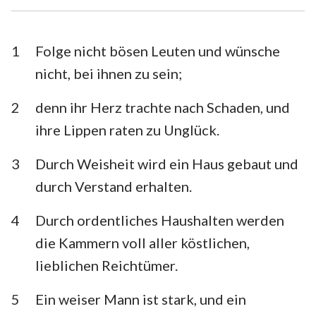
Esra
Nehemia
Esther
Hiob
1
Folge nicht bösen Leuten und wünsche
nicht, bei ihnen zu sein;
Psalm
Sprüche
2
denn ihr Herz trachte nach Schaden, und
Prediger
Hohelied
ihre Lippen raten zu Unglück.
Jesaja
Jeremia
3
Durch Weisheit wird ein Haus gebaut und
Klagelieder
Hesekiel
durch Verstand erhalten.
Daniel
Hosea
4
Durch ordentliches Haushalten werden
Joel
Amos
die Kammern voll aller köstlichen,
lieblichen Reichtümer.
Obadja
Jona
Micha
Nahum
5
Ein weiser Mann ist stark, und ein