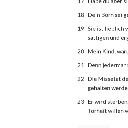
17
Habe du aber sie
18
Dein Born sei g
19
Sie ist lieblich
sättigen und er
20
Mein Kind, waru
21
Denn jedermann
22
Die Missetat de
gehalten werde
23
Er wird sterben
Torheit willen 