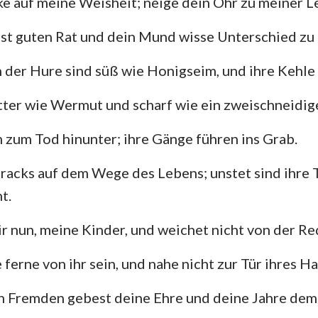
e auf meine Weisheit; neige dein Ohr zu meiner L
4. Mose
Lukas
Jo
29
30
31
Josua
Apostelgeschichte
Rö
t guten Rat und dein Mund wisse Unterschied zu 
Rut
1. Korinther
2.
der Hure sind süß wie Honigseim, und ihre Kehle is
2.Samuel
Galater
Ep
tter wie Wermut und scharf wie ein zweischneidig
2.Könige
Philipper
Ko
n zum Tod hinunter; ihre Gänge führen ins Grab.
2. Chronik
1. Thessalonicher
2.
tracks auf dem Wege des Lebens; unstet sind ihre Tr
Nehemia
1. Timotheus
2.
t.
Hiob
Titus
Ph
r nun, meine Kinder, und weichet nicht von der R
Sprüche
Hebräer
Ja
ferne von ihr sein, und nahe nicht zur Tür ihres Ha
Hohelied
1. Petrus
2.
en Fremden gebest deine Ehre und deine Jahre de
Jeremia
1. Johannes
2.