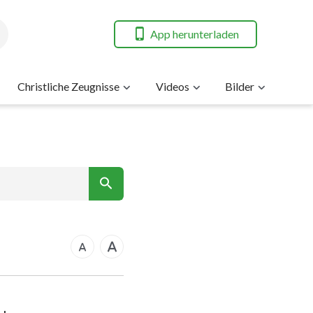
App herunterladen
Christliche Zeugnisse
Videos
Bilder
7
nt
14
21
rkus
28