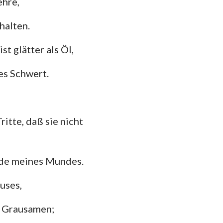
ehre,
hannes
mer
halten.
 Korinther
t glätter als Öl,
heser
es Schwert.
losser
 Thessalonicher
itte, daß sie nicht
 Timotheus
ilemon
ede meines Mundes.
kobus
uses,
 Petrus
m Grausamen;
 Johannes