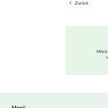
Zurück
Möcht
u
Menü