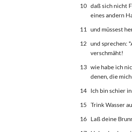
10
daß sich nicht 
Klagelieder
eines andern Ha
Daniel
11
und müssest her
Joel
12
und sprechen: "
Obadja
verschmäht!
Micha
13
wie habe ich ni
denen, die mich
Habakuk
Haggai
14
Ich bin schier 
Maleachi
15
Trink Wasser au
16
Laß deine Brun