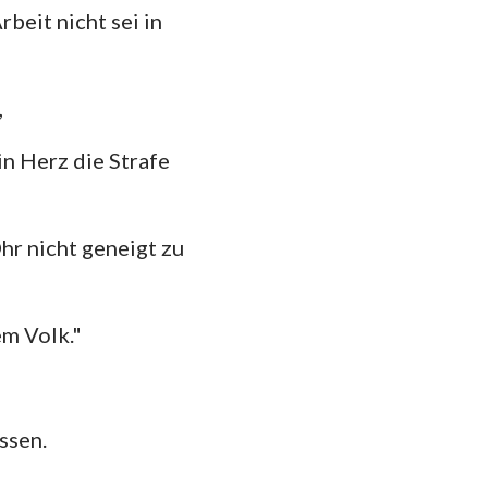
beit nicht sei in
das
,
in Herz die Strafe
hr nicht geneigt zu
em Volk."
ssen.