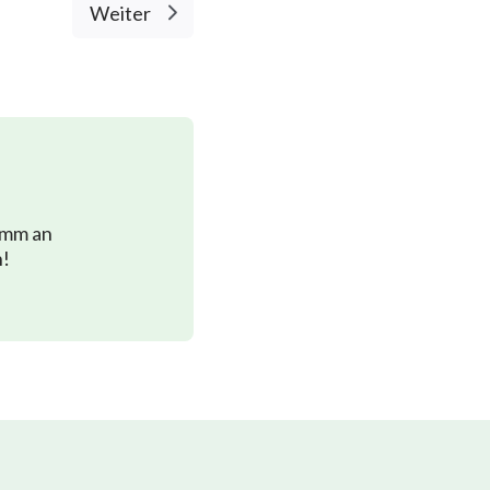
Weiter
imm an
n!