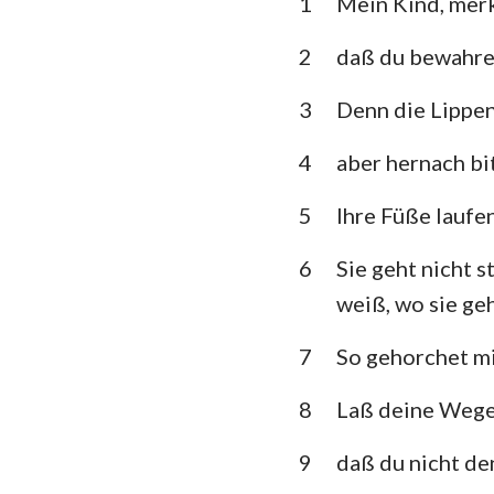
1
Mein Kind, merk
3. Mose
5. Mose
2
daß du bewahres
Richter
3
Denn die Lippen 
1.Samuel
4
aber hernach bi
1.Könige
5
Ihre Füße laufe
1. Chronik
6
Sie geht nicht s
Esra
weiß, wo sie geh
Esther
7
So gehorchet mi
Psalm
8
Laß deine Wege 
Prediger
9
daß du nicht d
Jesaja