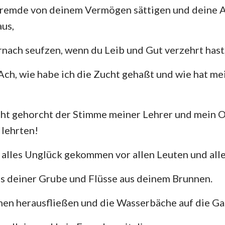
Fremde von deinem Vermögen sättigen und deine Ar
Hesekiel
3. Johannes
Ju
us,
Hosea
Offenbarung
nach seufzen, wenn du Leib und Gut verzehrt hast
Amos
Ach, wie habe ich die Zucht gehaßt und wie hat me
Jona
Nahum
cht gehorcht der Stimme meiner Lehrer und mein O
 lehrten!
Zephanja
Sacharja
in alles Unglück gekommen vor allen Leuten und all
s deiner Grube und Flüsse aus deinem Brunnen.
nen herausfließen und die Wasserbäche auf die Ga