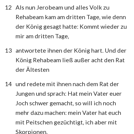
22
23
24
25
26
27
28
12
Als nun Jerobeam und alles Volk zu
29
30
31
32
33
34
35
Rehabeam kam am dritten Tage, wie denn
der König gesagt hatte: Kommt wieder zu
36
mir am dritten Tage,
13
antwortete ihnen der König hart. Und der
König Rehabeam ließ außer acht den Rat
der Ältesten
14
und redete mit ihnen nach dem Rat der
Jungen und sprach: Hat mein Vater euer
Joch schwer gemacht, so will ich noch
mehr dazu machen: mein Vater hat euch
mit Peitschen gezüchtigt, ich aber mit
Skorpionen.