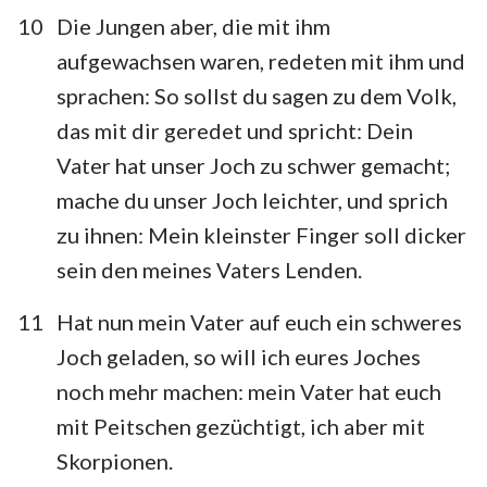
10
Die Jungen aber, die mit ihm
aufgewachsen waren, redeten mit ihm und
sprachen: So sollst du sagen zu dem Volk,
das mit dir geredet und spricht: Dein
Vater hat unser Joch zu schwer gemacht;
mache du unser Joch leichter, und sprich
zu ihnen: Mein kleinster Finger soll dicker
sein den meines Vaters Lenden.
11
Hat nun mein Vater auf euch ein schweres
Joch geladen, so will ich eures Joches
1
2
3
4
5
6
7
noch mehr machen: mein Vater hat euch
8
9
10
11
12
13
14
mit Peitschen gezüchtigt, ich aber mit
Skorpionen.
15
16
17
18
19
20
21