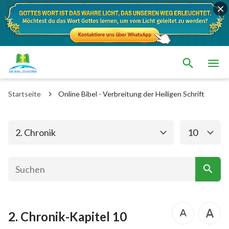
Das alte Testament
Das neue Testament
1. Mose
2. Mose
Startseite
Online Bibel - Verbreitung der Heiligen Schrift
3. Mose
4. Mose
5. Mose
Josua
2. Chronik
10
Richter
Rut
1.Samuel
2.Samuel
1.Könige
2.Könige
2. Chronik-Kapitel 10
1. Chronik
2. Chronik