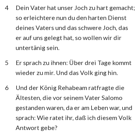
Habakuk
Zephanja
4
Dein Vater hat unser Joch zu hart gemacht;
so erleichtere nun du den harten Dienst
Haggai
Sacharja
deines Vaters und das schwere Joch, das
Maleachi
er auf uns gelegt hat, so wollen wir dir
untertänig sein.
5
Er sprach zu ihnen: Über drei Tage kommt
wieder zu mir. Und das Volk ging hin.
6
Und der König Rehabeam ratfragte die
Ältesten, die vor seinem Vater Salomo
gestanden waren, da er am Leben war, und
sprach: Wie ratet ihr, daß ich diesem Volk
Antwort gebe?