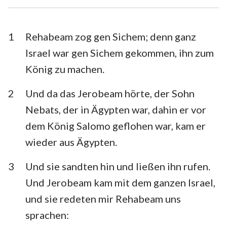
Esra
Nehemia
Esther
Hiob
1
Rehabeam zog gen Sichem; denn ganz
Israel war gen Sichem gekommen, ihn zum
Psalm
Sprüche
König zu machen.
Prediger
Hohelied
2
Und da das Jerobeam hörte, der Sohn
Jesaja
Jeremia
Nebats, der in Ägypten war, dahin er vor
Klagelieder
Hesekiel
dem König Salomo geflohen war, kam er
wieder aus Ägypten.
Daniel
Hosea
3
Und sie sandten hin und ließen ihn rufen.
Joel
Amos
Und Jerobeam kam mit dem ganzen Israel,
Obadja
Jona
und sie redeten mir Rehabeam uns
Micha
Nahum
sprachen: