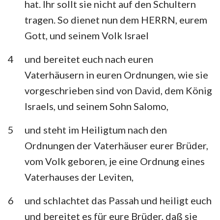
hat. Ihr sollt sie nicht auf den Schultern
Habakuk
Zephanja
tragen. So dienet nun dem HERRN, eurem
Haggai
Sacharja
Gott, und seinem Volk Israel
Maleachi
4
und bereitet euch nach euren
Vaterhäusern in euren Ordnungen, wie sie
vorgeschrieben sind von David, dem König
Israels, und seinem Sohn Salomo,
5
und steht im Heiligtum nach den
Ordnungen der Vaterhäuser eurer Brüder,
vom Volk geboren, je eine Ordnung eines
Vaterhauses der Leviten,
6
und schlachtet das Passah und heiligt euch
und bereitet es für eure Brüder, daß sie