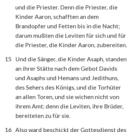
und die Priester. Denn die Priester, die
Kinder Aaron, schafften an dem
Brandopfer und Fetten bis in die Nacht;
darum mußten die Leviten für sich und für
die Priester, die Kinder Aaron, zubereiten.
15
Und die Sänger, die Kinder Asaph, standen
an ihrer Stätte nach dem Gebot Davids
1
2
3
4
5
6
7
und Asaphs und Hemans und Jedithuns,
8
9
10
11
12
13
14
des Sehers des Königs, und die Torhüter
an allen Toren, und sie wichen nicht von
15
16
17
18
19
20
21
ihrem Amt; denn die Leviten, ihre Brüder,
22
23
24
25
26
27
28
bereiteten zu für sie.
29
30
31
32
33
34
35
16
Also ward beschickt der Gottesdienst des
36