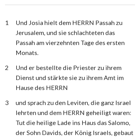
Esra
Nehemia
Esther
Hiob
1
Und Josia hielt dem HERRN Passah zu
Jerusalem, und sie schlachteten das
Psalm
Sprüche
Passah am vierzehnten Tage des ersten
Prediger
Hohelied
Monats.
Jesaja
Jeremia
2
Und er bestellte die Priester zu ihrem
Klagelieder
Hesekiel
Dienst und stärkte sie zu ihrem Amt im
Hause des HERRN
Daniel
Hosea
3
und sprach zu den Leviten, die ganz Israel
Joel
Amos
lehrten und dem HERRN geheiligt waren:
Obadja
Jona
Tut die heilige Lade ins Haus das Salomo,
Micha
Nahum
der Sohn Davids, der König Israels, gebaut