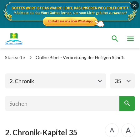
Das alte Testament
Das neue Testament
1. Mose
2. Mose
Startseite
Online Bibel - Verbreitung der Heiligen Schrift
3. Mose
4. Mose
5. Mose
Josua
2. Chronik
35
Richter
Rut
1.Samuel
2.Samuel
1.Könige
2.Könige
2. Chronik-Kapitel 35
1. Chronik
2. Chronik