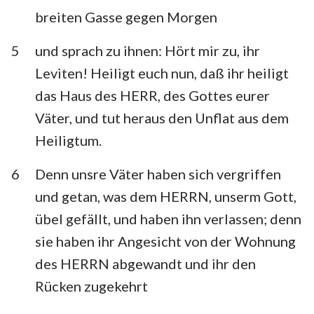
Habakuk
Zephanja
breiten Gasse gegen Morgen
Haggai
Sacharja
5
und sprach zu ihnen: Hört mir zu, ihr
Leviten! Heiligt euch nun, daß ihr heiligt
Maleachi
das Haus des HERR, des Gottes eurer
Väter, und tut heraus den Unflat aus dem
Heiligtum.
6
Denn unsre Väter haben sich vergriffen
und getan, was dem HERRN, unserm Gott,
übel gefällt, und haben ihn verlassen; denn
sie haben ihr Angesicht von der Wohnung
des HERRN abgewandt und ihr den
Rücken zugekehrt