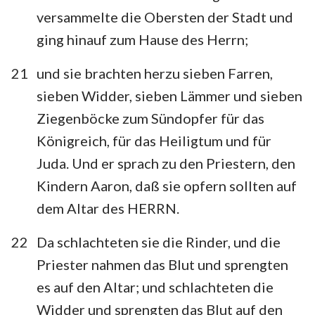
versammelte die Obersten der Stadt und
8
9
10
11
12
13
14
ging hinauf zum Hause des Herrn;
15
16
17
18
19
20
21
21
und sie brachten herzu sieben Farren,
22
23
24
25
26
27
28
sieben Widder, sieben Lämmer und sieben
29
30
31
32
33
34
35
Ziegenböcke zum Sündopfer für das
36
Königreich, für das Heiligtum und für
Juda. Und er sprach zu den Priestern, den
Kindern Aaron, daß sie opfern sollten auf
dem Altar des HERRN.
22
Da schlachteten sie die Rinder, und die
Priester nahmen das Blut und sprengten
es auf den Altar; und schlachteten die
Widder und sprengten das Blut auf den