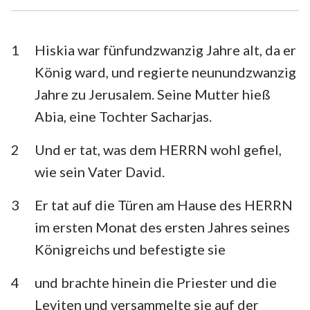
Esra
Nehemia
Esther
Hiob
1
Hiskia war fünfundzwanzig Jahre alt, da er
König ward, und regierte neunundzwanzig
Psalm
Sprüche
Jahre zu Jerusalem. Seine Mutter hieß
Prediger
Hohelied
Abia, eine Tochter Sacharjas.
Jesaja
Jeremia
2
Und er tat, was dem HERRN wohl gefiel,
Klagelieder
Hesekiel
wie sein Vater David.
Daniel
Hosea
3
Er tat auf die Türen am Hause des HERRN
im ersten Monat des ersten Jahres seines
Joel
Amos
Königreichs und befestigte sie
Obadja
Jona
4
und brachte hinein die Priester und die
Micha
Nahum
Leviten und versammelte sie auf der