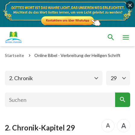
Das alte Testament
Das neue Testament
1. Mose
2. Mose
Startseite
Online Bibel - Verbreitung der Heiligen Schrift
3. Mose
4. Mose
5. Mose
Josua
2. Chronik
29
Richter
Rut
1.Samuel
2.Samuel
1.Könige
2.Könige
2. Chronik-Kapitel 29
1. Chronik
2. Chronik