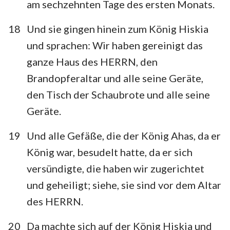
am sechzehnten Tage des ersten Monats.
18
Und sie gingen hinein zum König Hiskia
und sprachen: Wir haben gereinigt das
ganze Haus des HERRN, den
Brandopferaltar und alle seine Geräte,
den Tisch der Schaubrote und alle seine
Geräte.
19
Und alle Gefäße, die der König Ahas, da er
König war, besudelt hatte, da er sich
versündigte, die haben wir zugerichtet
und geheiligt; siehe, sie sind vor dem Altar
des HERRN.
1
2
3
4
5
6
7
20
Da machte sich auf der König Hiskia und