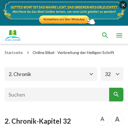
Das alte Testament
Das neue Testament
1. Mose
2. Mose
Startseite
Online Bibel - Verbreitung der Heiligen Schrift
3. Mose
4. Mose
5. Mose
Josua
2. Chronik
32
Richter
Rut
1.Samuel
2.Samuel
1.Könige
2.Könige
2. Chronik-Kapitel 32
1. Chronik
2. Chronik