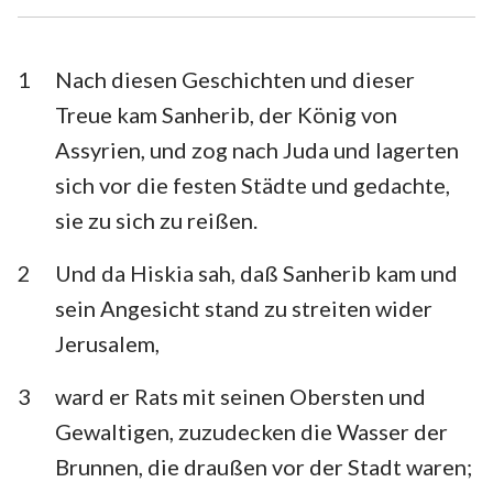
Esra
Nehemia
Esther
Hiob
1
Nach diesen Geschichten und dieser
Treue kam Sanherib, der König von
Psalm
Sprüche
Assyrien, und zog nach Juda und lagerten
Prediger
Hohelied
sich vor die festen Städte und gedachte,
sie zu sich zu reißen.
Jesaja
Jeremia
Klagelieder
Hesekiel
2
Und da Hiskia sah, daß Sanherib kam und
sein Angesicht stand zu streiten wider
Daniel
Hosea
Jerusalem,
Joel
Amos
3
ward er Rats mit seinen Obersten und
Obadja
Jona
Gewaltigen, zuzudecken die Wasser der
Micha
Nahum
Brunnen, die draußen vor der Stadt waren;