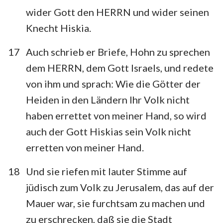
wider Gott den HERRN und wider seinen
Knecht Hiskia.
17
Auch schrieb er Briefe, Hohn zu sprechen
dem HERRN, dem Gott Israels, und redete
von ihm und sprach: Wie die Götter der
Heiden in den Ländern Ihr Volk nicht
haben errettet von meiner Hand, so wird
1
2
3
4
5
6
7
auch der Gott Hiskias sein Volk nicht
8
9
10
11
12
13
14
erretten von meiner Hand.
15
16
17
18
19
20
21
18
Und sie riefen mit lauter Stimme auf
22
23
24
25
26
27
28
jüdisch zum Volk zu Jerusalem, das auf der
29
30
31
32
33
34
35
Mauer war, sie furchtsam zu machen und
36
zu erschrecken, daß sie die Stadt