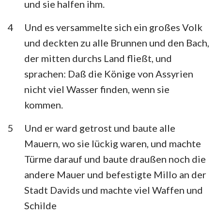
und sie halfen ihm.
Habakuk
Zephanja
4
Und es versammelte sich ein großes Volk
Haggai
Sacharja
und deckten zu alle Brunnen und den Bach,
Maleachi
der mitten durchs Land fließt, und
sprachen: Daß die Könige von Assyrien
nicht viel Wasser finden, wenn sie
kommen.
5
Und er ward getrost und baute alle
Mauern, wo sie lückig waren, und machte
Türme darauf und baute draußen noch die
andere Mauer und befestigte Millo an der
Stadt Davids und machte viel Waffen und
Schilde