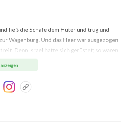
und ließ die Schafe dem Hüter und trug und
am zur Wagenburg. Und das Heer war ausgezogen
treit. Denn Israel hatte sich gerüstet; so waren
a ließ David das Gefäß, das er trug, unter dem
 anzeigen
g hinein und grüßte seine Brüder. Und da er
der Riese mit Namen Goliath, der Philister von
orhin, und David hörte es.
ah, floh er vor ihm und fürchtete sich sehr. Und
nn gesehen herauftreten? Denn er ist
wer ihn schlägt, den will der König sehr reich