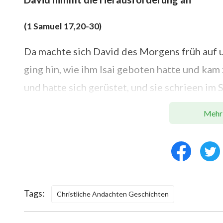
(1 Samuel 17,20-30)
Da machte sich David des Morgens früh auf 
ging hin, wie ihm Isai geboten hatte und k
und hatte sich gerüstet, und sie schrieen im S
die Philister wider ihr Heer auch gerüstet. D
Mehr
Hüter des Gerätes und lief zum Heer und gin
noch mit ihnen redete, siehe, da trat herauf 
Gath, aus der Philister Heer und redete wie v
Aber jedermann in Israel, wenn er den Mann s
Tags:
Christliche Andachten Geschichten
jedermann in Israel sprach: Habt ihr den Ma
heraufgetreten Israel Hohn zu sprechen. Und 