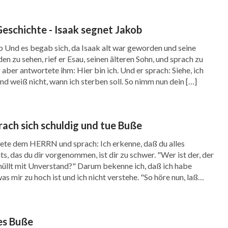
Geschichte - Isaak segnet Jakob
 Und es begab sich, da Isaak alt war geworden und seine
n zu sehen, rief er Esau, seinen älteren Sohn, und sprach zu
 aber antwortete ihm: Hier bin ich. Und er sprach: Siehe, ich
nd weiß nicht, wann ich sterben soll. So nimm nun dein […]
 verkündigten sie es vor Saul, und er ließ ihn
e keinem Menschen das Herz um deswillen; Dein
treiten. Saul aber sprach zu David: Du kannst
rach sich schuldig und tue Buße
m zu streiten; denn du bist ein Knabe, dieser
te dem HERRN und sprach: Ich erkenne, daß du alles
ts, das du dir vorgenommen, ist dir zu schwer. "Wer ist der, der
f. David aber sprach zu Saul: Dein Knecht
hüllt mit Unverstand?" Darum bekenne ich, daß ich habe
ein Löwe und ein Bär und trug ein Schaf weg von
s mir zu hoch ist und ich nicht verstehe. "So höre nun, laß
ihn und errettete es aus seinem Maul. Und da er
inem Bart und schlug ihn und tötete ihn. Also hat
ves Buße