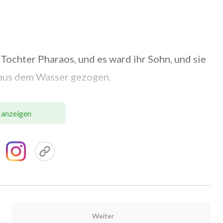
 Tochter Pharaos, und es ward ihr Sohn, und sie
n aus dem Wasser gezogen.
ing er aus zu seinen Brüdern und sah ihre Last
 anzeigen
ner Brüder, der Hebräischen, einen. Und er
kein Mensch da war, erschlug er den Ägypter und
ag ging er auch aus und sah zwei hebräische
 zu dem Ungerechten: Warum schlägst du
ich zum Obersten oder Richter über uns
du den Ägypter erwürgt hast?
Weiter