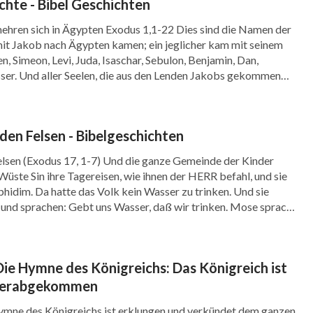
; denn er sprach: Ich bin ein Fremdling
hte - Bibel Geschichten
 darnach starb der König in Ägypten. Und die
mehren sich in Ägypten Exodus 1,1-22 Dies sind die Namen der
 mit Jakob nach Ägypten kamen; ein jeglicher kam mit seinem
schrieen, und ihr Schreien über ihre Arbeit kam
n, Simeon, Levi, Juda, Isaschar, Sebulon, Benjamin, Dan,
sser. Und aller Seelen, die aus den Lenden Jakobs gekommen
nd gedachte an seinen Bund mit Abraham, Isaak
 siebzig. Joseph aber war zuvor in Ägypten. Da nun […]
rer an.
den Felsen - Bibelgeschichten
lsen (Exodus 17, 1-7) Und die ganze Gemeinde der Kinder
 Wüste Sin ihre Tagereisen, wie ihnen der HERR befahl, und sie
aphidim. Da hatte das Volk kein Wasser zu trinken. Und sie
und sprachen: Gebt uns Wasser, daß wir trinken. Mose sprach
Die Hymne des Königreichs: Das Königreich ist
 herabgekommen
ymne des Königreichs ist erklungen und verkündet dem ganzen