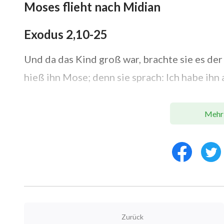
Moses flieht nach Midian
Exodus 2,10-25
Und da das Kind groß war, brachte sie es der
hieß ihn Mose; denn sie sprach: Ich habe ih
Zu den Zeiten, da Mose war groß geworden, g
Mehr
und ward gewahr, daß ein Ägypter schlug sei
wandte sich hin und her, und da er sah, daß 
scharrte ihn in den Sand. Auf einen andern T
Männer sich miteinander zanken und sprach
deinen Nächsten? Er aber sprach: Wer hat d
gesetzt? Willst du mich auch erwürgen, wie 
Zurück