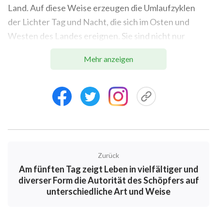
Land. Auf diese Weise erzeugen die Umlaufzyklen
der Lichter Tag und Nacht, die sich im Osten und
Westen des Landes ereignen. Sie sind nicht nur
Zeichen für Tag und Nacht, sondern markieren durch
Mehr anzeigen
diese verschiedenen Zyklen auch die Feste und
verschiedene besondere Tage der Menschheit. Sie
sind die ideale von Gott hervorgebrachte Ergänzung
und Begleitung zu den vier Jahreszeiten – Frühling,
Sommer, Herbst und Winter, die zusammen mit den
Lichtern harmonisch als reguläre und genaue
Markierungen für die Mondphasen sowie die Tage
Zurück
und Jahre der Menschheit dienen. Auch wenn die
Am fünften Tag zeigt Leben in vielfältiger und
Menschheit erst nach dem Beginn der
diverser Form die Autorität des Schöpfers auf
Landwirtschaft anfing, die Aufteilung der
unterschiedliche Art und Weise
Mondphasen, Tage und Jahre, die durch die von Gott