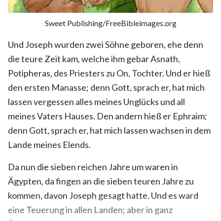
Sweet Publishing/FreeBibleimages.org
Und Joseph wurden zwei Söhne geboren, ehe denn
die teure Zeit kam, welche ihm gebar Asnath,
Potipheras, des Priesters zu On, Tochter. Und er hieß
den ersten Manasse; denn Gott, sprach er, hat mich
lassen vergessen alles meines Unglücks und all
meines Vaters Hauses. Den andern hieß er Ephraim;
denn Gott, sprach er, hat mich lassen wachsen in dem
Lande meines Elends.
Da nun die sieben reichen Jahre um waren in
Ägypten, da fingen an die sieben teuren Jahre zu
kommen, davon Joseph gesagt hatte. Und es ward
eine Teuerung in allen Landen; aber in ganz