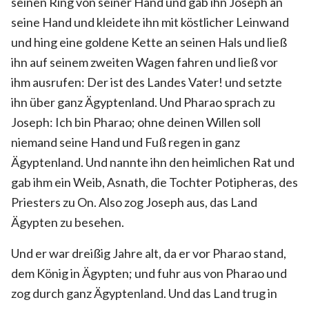
seinen Ring von seiner Hand und gab ihn Joseph an
seine Hand und kleidete ihn mit köstlicher Leinwand
und hing eine goldene Kette an seinen Hals und ließ
ihn auf seinem zweiten Wagen fahren und ließ vor
ihm ausrufen: Der ist des Landes Vater! und setzte
ihn über ganz Ägyptenland. Und Pharao sprach zu
Joseph: Ich bin Pharao; ohne deinen Willen soll
niemand seine Hand und Fuß regen in ganz
Ägyptenland. Und nannte ihn den heimlichen Rat und
gab ihm ein Weib, Asnath, die Tochter Potipheras, des
Priesters zu On. Also zog Joseph aus, das Land
Ägypten zu besehen.
Und er war dreißig Jahre alt, da er vor Pharao stand,
dem König in Ägypten; und fuhr aus von Pharao und
zog durch ganz Ägyptenland. Und das Land trug in