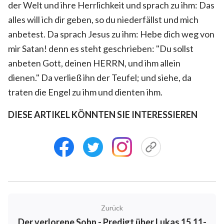
der Welt und ihre Herrlichkeit und sprach zu ihm: Das
alles will ich dir geben, so du niederfällst und mich
anbetest. Da sprach Jesus zu ihm: Hebe dich weg von
mir Satan! denn es steht geschrieben: "Du sollst
anbeten Gott, deinen HERRN, und ihm allein
dienen." Da verließ ihn der Teufel; und siehe, da
traten die Engel zu ihm und dienten ihm.
DIESE ARTIKEL KÖNNTEN SIE INTERESSIEREN
Zurück
Der verlorene Sohn - Predigt über Lukas 15,11-