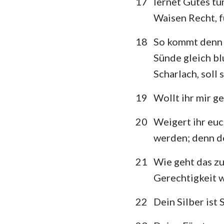
17
lernet Gutes tu
Waisen Recht, 
18
So kommt denn 
Sünde gleich bl
Scharlach, soll
19
Wollt ihr mir g
20
Weigert ihr euc
werden; denn d
21
Wie geht das zu
Gerechtigkeit w
22
Dein Silber ist