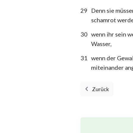
29
Denn sie müssen
schamrot werden
30
wenn ihr sein w
Wasser,
31
wenn der Gewalt
miteinander an
Zurück