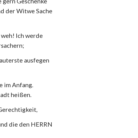
le gern Geschenke
und der Witwe Sache
 weh! Ich werde
rsachern;
auterste ausfegen
e im Anfang.
tadt heißen.
erechtigkeit,
 und die den HERRN