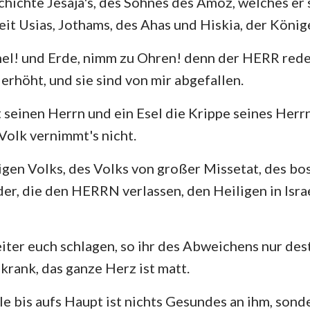
schichte Jesaja's, des Sohnes des Amoz, welches er
4. Mose
Lukas
Jo
it Usias, Jothams, des Ahas und Hiskia, der Könige
29
30
31
32
33
34
Josua
Apostelgeschichte
Rö
36
37
38
39
40
41
el! und Erde, nimm zu Ohren! denn der HERR rede
Rut
1. Korinther
2.
erhöht, und sie sind von mir abgefallen.
43
44
45
46
47
48
2.Samuel
Galater
Ep
50
51
52
53
54
55
seinen Herrn und ein Esel die Krippe seines Herrn;
2.Könige
Philipper
Ko
57
58
59
60
61
62
 Volk vernimmt's nicht.
2. Chronik
1. Thessalonicher
2.
64
65
66
gen Volks, des Volks von großer Missetat, des bo
Nehemia
1. Timotheus
2.
er, die den HERRN verlassen, den Heiligen in Israe
Hiob
Titus
Ph
iter euch schlagen, so ihr des Abweichens nur de
Sprüche
Hebräer
Ja
krank, das ganze Herz ist matt.
Hohelied
1. Petrus
2.
e bis aufs Haupt ist nichts Gesundes an ihm, so
Jeremia
1. Johannes
2.