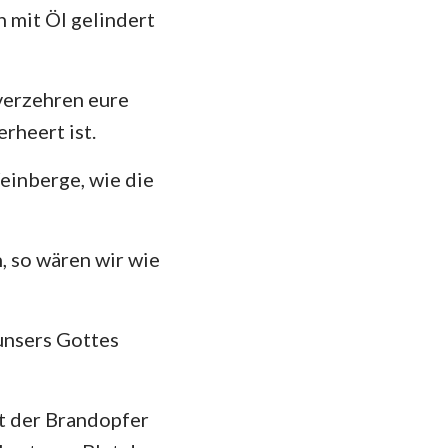
 mit Öl gelindert
das
 verzehren eure
rheert ist.
Weinberge, wie die
, so wären wir wie
unsers Gottes
tt der Brandopfer