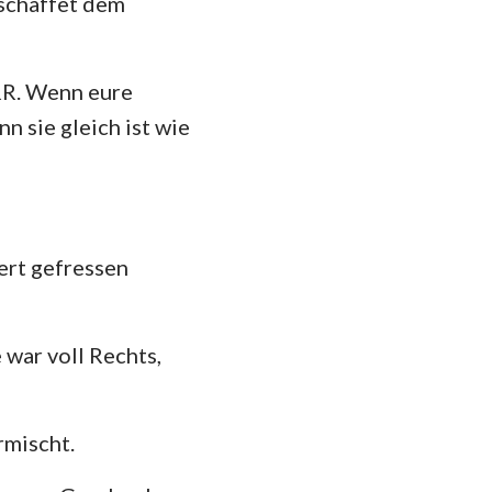
 schaffet dem
RR. Wenn eure
n sie gleich ist wie
ert gefressen
 war voll Rechts,
rmischt.