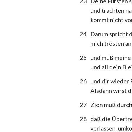
23
Deine Fürsten s
und trachten na
kommt nicht vor
24
Darum spricht 
mich trösten a
25
und muß meine 
und all dein Bl
26
und dir wieder 
Alsdann wirst d
27
Zion muß durch
28
daß die Übertr
verlassen, umk