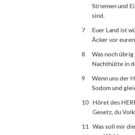
Striemen und Ei
Klagelieder
sind.
Daniel
7
Euer Land ist w
Joel
Äcker vor euren 
Obadja
8
Was noch übrig 
Nachthütte in d
Micha
9
Wenn uns der HE
Habakuk
Sodom und glei
Haggai
10
Höret des HERR
Maleachi
Gesetz, du Vol
11
Was soll mir di