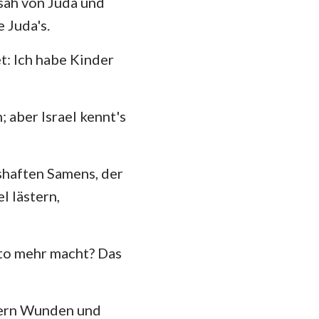
 sah von Juda und
hannes
 Juda's.
35
mer
42
t: Ich habe Kinder
 Korinther
49
heser
56
 aber Israel kennt's
losser
63
 Thessalonicher
shaften Samens, der
 Timotheus
l lästern,
ilemon
sto mehr macht? Das
kobus
 Petrus
ndern Wunden und
 Johannes