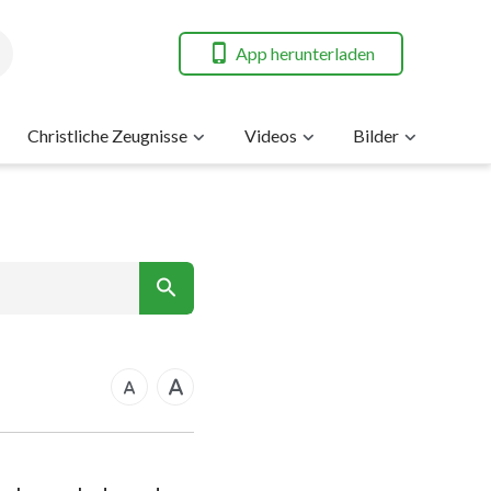
App herunterladen
Christliche Zeugnisse
Videos
Bilder
7
nt
14
21
rkus
28