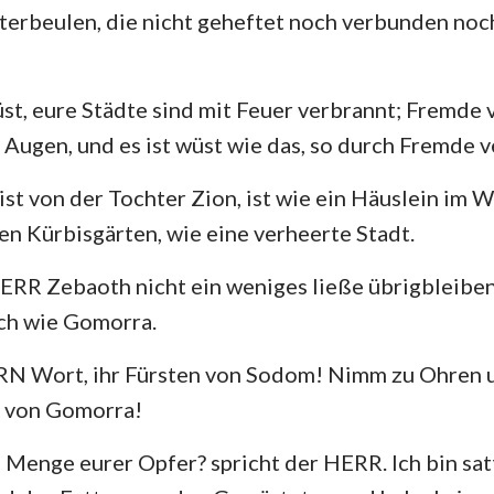
terbeulen, die nicht geheftet noch verbunden noch
Hesekiel
3. Johannes
Ju
Hosea
Offenbarung
üst, eure Städte sind mit Feuer verbrannt; Fremde
Amos
Augen, und es ist wüst wie das, so durch Fremde ve
Jona
ist von der Tochter Zion, ist wie ein Häuslein im 
en Kürbisgärten, wie eine verheerte Stadt.
Nahum
RR Zebaoth nicht ein weniges ließe übrigbleiben
Zephanja
ch wie Gomorra.
Sacharja
N Wort, ihr Fürsten von Sodom! Nimm zu Ohren 
k von Gomorra!
e Menge eurer Opfer? spricht der HERR. Ich bin sa