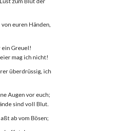
Lust zum Blut der
s von euren Händen,
 ein Greuel!
ier mag ich nicht!
rer überdrüssig, ich
ine Augen vor euch;
nde sind voll Blut.
laßt ab vom Bösen;