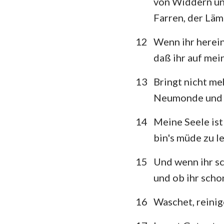
von Widdern un
Farren, der Lä
12
Wenn ihr herein
daß ihr auf mei
13
Bringt nicht me
Neumonde und S
14
Meine Seele ist
bin's müde zu l
15
Und wenn ihr sc
und ob ihr schon
16
Waschet, reinig