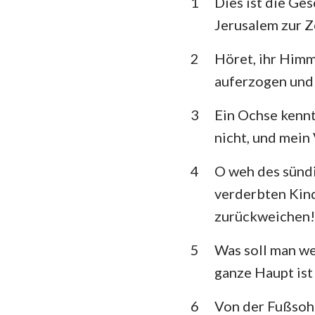
1
Dies ist die Ge
3. Mose
Jerusalem zur Ze
5. Mose
2
Höret, ihr Himm
Richter
auferzogen und 
1.Samuel
3
Ein Ochse kennt 
1.Könige
nicht, und mein
1. Chronik
4
O weh des sündi
Esra
verderbten Kind
zurückweichen!
Esther
5
Was soll man we
Psalm
ganze Haupt ist 
Prediger
6
Von der Fußsohl
Jesaja