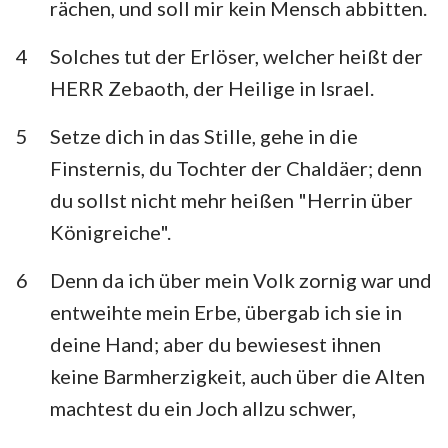
rächen, und soll mir kein Mensch abbitten.
Habakuk
Zephanja
4
Solches tut der Erlöser, welcher heißt der
Haggai
Sacharja
HERR Zebaoth, der Heilige in Israel.
Maleachi
5
Setze dich in das Stille, gehe in die
Finsternis, du Tochter der Chaldäer; denn
du sollst nicht mehr heißen "Herrin über
Königreiche".
6
Denn da ich über mein Volk zornig war und
entweihte mein Erbe, übergab ich sie in
deine Hand; aber du bewiesest ihnen
keine Barmherzigkeit, auch über die Alten
machtest du ein Joch allzu schwer,