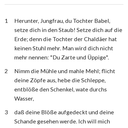
Esra
Nehemia
Esther
Hiob
1
Herunter, Jungfrau, du Tochter Babel,
setze dich in den Staub! Setze dich auf die
Psalm
Sprüche
Erde; denn die Tochter der Chaldäer hat
Prediger
Hohelied
keinen Stuhl mehr. Man wird dich nicht
mehr nennen: "Du Zarte und Üppige".
Jesaja
Jeremia
Klagelieder
Hesekiel
2
Nimm die Mühle und mahle Mehl; flicht
deine Zöpfe aus, hebe die Schleppe,
Daniel
Hosea
entblöße den Schenkel, wate durchs
Joel
Amos
Wasser,
Obadja
Jona
3
daß deine Blöße aufgedeckt und deine
Micha
Nahum
Schande gesehen werde. Ich will mich