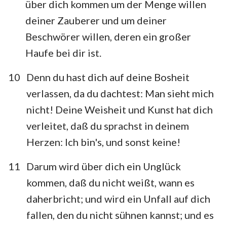
über dich kommen um der Menge willen
1
2
3
4
5
6
7
deiner Zauberer und um deiner
8
9
10
11
12
13
14
Beschwörer willen, deren ein großer
Haufe bei dir ist.
15
16
17
18
19
20
21
22
23
24
25
26
27
28
10
Denn du hast dich auf deine Bosheit
verlassen, da du dachtest: Man sieht mich
29
30
31
32
33
34
35
nicht! Deine Weisheit und Kunst hat dich
36
37
38
39
40
41
42
verleitet, daß du sprachst in deinem
43
44
45
46
47
48
49
Herzen: Ich bin's, und sonst keine!
50
51
52
53
54
55
56
11
Darum wird über dich ein Unglück
57
58
59
60
61
62
63
kommen, daß du nicht weißt, wann es
64
65
66
daherbricht; und wird ein Unfall auf dich
fallen, den du nicht sühnen kannst; und es