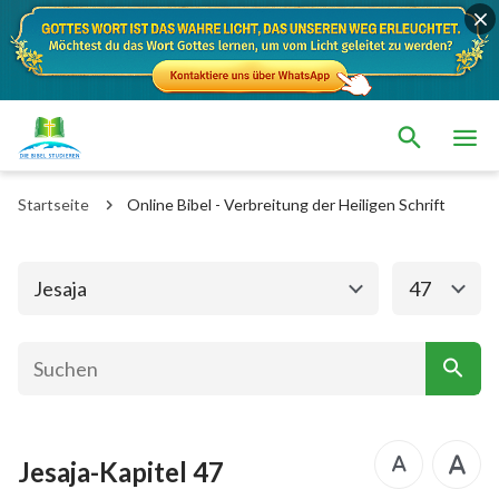
Das alte Testament
Das neue Testament
1. Mose
2. Mose
Startseite
Online Bibel - Verbreitung der Heiligen Schrift
3. Mose
4. Mose
5. Mose
Josua
Jesaja
47
Richter
Rut
1.Samuel
2.Samuel
1.Könige
2.Könige
Jesaja-Kapitel 47
1. Chronik
2. Chronik