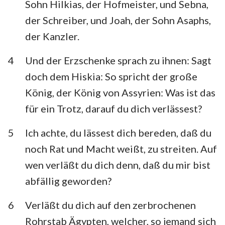
Sohn Hilkias, der Hofmeister, und Sebna,
Habakuk
Zephanja
der Schreiber, und Joah, der Sohn Asaphs,
Haggai
Sacharja
der Kanzler.
Maleachi
4
Und der Erzschenke sprach zu ihnen: Sagt
doch dem Hiskia: So spricht der große
König, der König von Assyrien: Was ist das
für ein Trotz, darauf du dich verlässest?
5
Ich achte, du lässest dich bereden, daß du
noch Rat und Macht weißt, zu streiten. Auf
wen verläßt du dich denn, daß du mir bist
abfällig geworden?
6
Verläßt du dich auf den zerbrochenen
Rohrstab Ägypten, welcher, so jemand sich