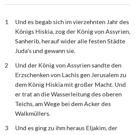
Esra
Nehemia
Esther
Hiob
1
Und es begab sich im vierzehnten Jahr des
Königs Hiskia, zog der König von Assyrien,
Psalm
Sprüche
Sanherib, herauf wider alle festen Städte
Prediger
Hohelied
Juda's und gewann sie.
Jesaja
Jeremia
2
Und der König von Assyrien sandte den
Klagelieder
Hesekiel
Erzschenken von Lachis gen Jerusalem zu
dem König Hiskia mit großer Macht. Und
Daniel
Hosea
er trat an die Wasserleitung des oberen
Joel
Amos
Teichs, am Wege bei dem Acker des
Walkmüllers.
Obadja
Jona
Micha
Nahum
3
Und es ging zu ihm heraus Eljakim, der