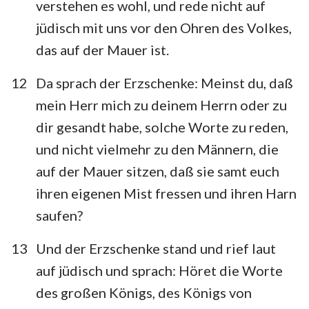
verstehen es wohl, und rede nicht auf
jüdisch mit uns vor den Ohren des Volkes,
das auf der Mauer ist.
1
2
3
4
5
6
7
12
Da sprach der Erzschenke: Meinst du, daß
mein Herr mich zu deinem Herrn oder zu
8
9
10
11
12
13
14
dir gesandt habe, solche Worte zu reden,
15
16
17
18
19
20
21
und nicht vielmehr zu den Männern, die
22
23
24
25
26
27
28
auf der Mauer sitzen, daß sie samt euch
29
30
31
32
33
34
35
ihren eigenen Mist fressen und ihren Harn
saufen?
36
37
38
39
40
41
42
43
44
45
46
47
48
49
13
Und der Erzschenke stand und rief laut
50
51
52
53
54
55
56
auf jüdisch und sprach: Höret die Worte
des großen Königs, des Königs von
57
58
59
60
61
62
63