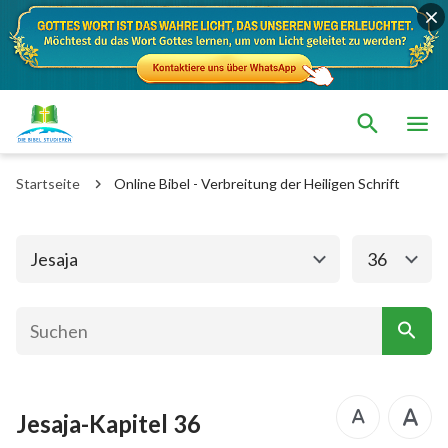
Das alte Testament
Das neue Testament
1. Mose
2. Mose
Startseite
Online Bibel - Verbreitung der Heiligen Schrift
3. Mose
4. Mose
5. Mose
Josua
Jesaja
36
Richter
Rut
1.Samuel
2.Samuel
1.Könige
2.Könige
Jesaja-Kapitel 36
1. Chronik
2. Chronik