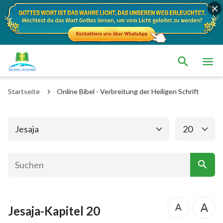
Das alte Testament
Das neue Testament
1. Mose
2. Mose
Startseite
Online Bibel - Verbreitung der Heiligen Schrift
3. Mose
4. Mose
5. Mose
Josua
Jesaja
20
Richter
Rut
1.Samuel
2.Samuel
1.Könige
2.Könige
Jesaja-Kapitel 20
1. Chronik
2. Chronik