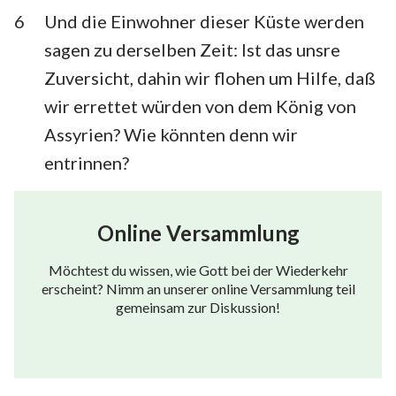
50
51
52
53
54
55
56
6
Und die Einwohner dieser Küste werden
57
58
59
60
61
62
63
sagen zu derselben Zeit: Ist das unsre
64
65
66
Zuversicht, dahin wir flohen um Hilfe, daß
wir errettet würden von dem König von
Assyrien? Wie könnten denn wir
entrinnen?
Online Versammlung
Möchtest du wissen, wie Gott bei der Wiederkehr
erscheint? Nimm an unserer online Versammlung teil
gemeinsam zur Diskussion!