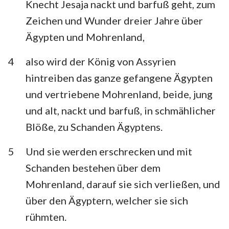
Knecht Jesaja nackt und barfuß geht, zum
Habakuk
Zephanja
Zeichen und Wunder dreier Jahre über
Haggai
Sacharja
Ägypten und Mohrenland,
Maleachi
4
also wird der König von Assyrien
hintreiben das ganze gefangene Ägypten
1
2
3
4
5
6
7
und vertriebene Mohrenland, beide, jung
und alt, nackt und barfuß, in schmählicher
8
9
10
11
12
13
14
Blöße, zu Schanden Ägyptens.
15
16
17
18
19
20
21
5
Und sie werden erschrecken und mit
22
23
24
25
26
27
28
Schanden bestehen über dem
29
30
31
32
33
34
35
Mohrenland, darauf sie sich verließen, und
36
37
38
39
40
41
42
über den Ägyptern, welcher sie sich
43
44
45
46
47
48
49
rühmten.