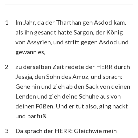
Esra
Nehemia
Esther
Hiob
1
Im Jahr, da der Tharthan gen Asdod kam,
als ihn gesandt hatte Sargon, der König
Psalm
Sprüche
von Assyrien, und stritt gegen Asdod und
Prediger
Hohelied
gewann es,
Jesaja
Jeremia
2
zu derselben Zeit redete der HERR durch
Klagelieder
Hesekiel
Jesaja, den Sohn des Amoz, und sprach:
Gehe hin und zieh ab den Sack von deinen
Daniel
Hosea
Lenden und zieh deine Schuhe aus von
Joel
Amos
deinen Füßen. Und er tut also, ging nackt
und barfuß.
Obadja
Jona
Micha
Nahum
3
Da sprach der HERR: Gleichwie mein