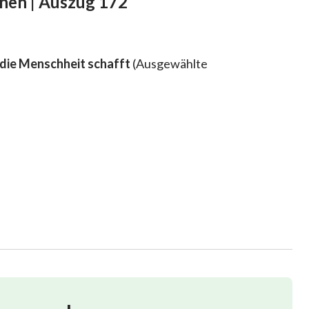
nnen | Auszug 172
die Menschheit schafft
(Ausgewählte
s, womit eine normale Lebensumgebung für den
, als Gott alles erschuf. Gott ging damals sehr gut
nd auch für das Fortbestehen der Menschheit. Wenn
abt hätte, wäre das ein beträchtliches Hindernis für
ßt, dass es eine sehr bedeutende Auswirkung auf den
in dem Ausmaß, dass die Menschheit in einer solchen
auch sagen, dass alle Lebewesen in einer solchen
e also? Es ist Geräusch. Gott schuf alles, und alles