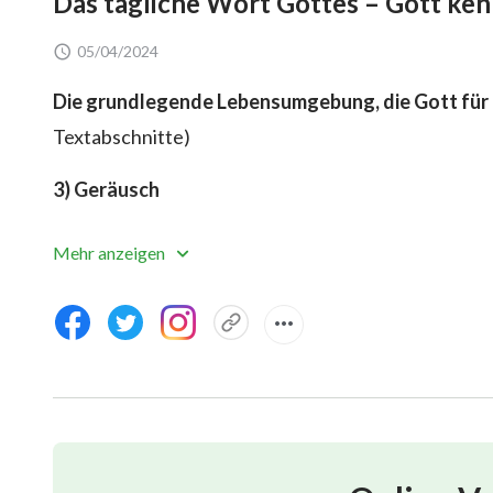
Das tägliche Wort Gottes – Gott ke
05/04/2024
Die grundlegende Lebensumgebung, die Gott für 
Textabschnitte)
3) Geräusch
Die dritte Sache ist Geräusch. Dies ist auch etwa
Mehr anzeigen
Menschen ausgestattet sein muss. Geräusch entstand
damit um. Das ist etwas sehr Wichtiges für Gott u
Gott die Frage des Geräusches nicht so gut gehandh
das Fortbestehen der Menschheit gewesen. Das hei
Körper und das Leben des Menschen gehabt hätte, 
Umgebung nicht hätte überleben können. Man kann 
Umgebung nicht überleben können. Was ist diese Sach