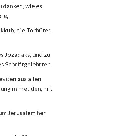
u danken, wie es
re,
kkub, die Torhüter,
es Jozadaks, und zu
s Schriftgelehrten.
viten aus allen
hung in Freuden, mit
um Jerusalem her