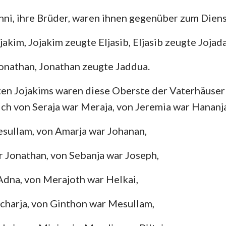
ni, ihre Brüder, waren ihnen gegenüber zum Diens
Hesekiel
3. Johannes
Ju
akim, Jojakim zeugte Eljasib, Eljasib zeugte Jojada
Hosea
Offenbarung
Amos
onathan, Jonathan zeugte Jaddua.
Jona
ten Jojakims waren diese Oberste der Vaterhäuser
ich von Seraja war Meraja, von Jeremia war Hananja
Nahum
sullam, von Amarja war Johanan,
Zephanja
Sacharja
 Jonathan, von Sebanja war Joseph,
Adna, von Merajoth war Helkai,
charja, von Ginthon war Mesullam,