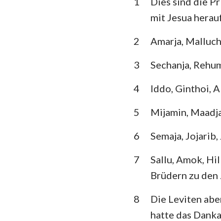
1
Dies sind die Pr
3. Mose
mit Jesua herauf
5. Mose
2
Amarja, Malluch
Richter
3
Sechanja, Rehu
1.Samuel
4
Iddo, Ginthoi, A
1.Könige
1. Chronik
5
Mijamin, Maadja,
Esra
6
Semaja, Jojarib,
Esther
7
Sallu, Amok, Hi
Brüdern zu den 
Psalm
Prediger
8
Die Leviten aber
hatte das Danka
Jesaja