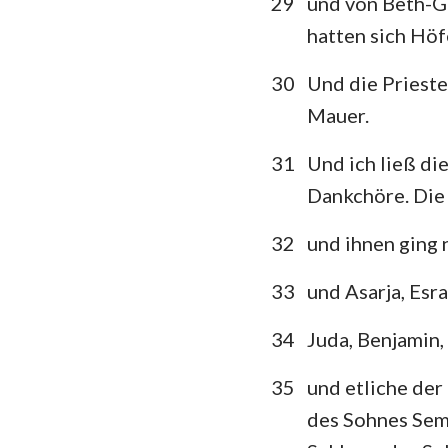
29
und von Beth-G
hatten sich Höf
30
Und die Prieste
Mauer.
31
Und ich ließ di
Dankchöre. Die 
32
und ihnen ging 
33
und Asarja, Esr
34
Juda, Benjamin,
35
und etliche der
des Sohnes Sema