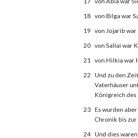
17
von Abia war Si
18
von Bilga war 
19
von Jojarib war
20
von Sallai war 
21
von Hilkia war 
22
Und zu den Zeit
Vaterhäuser unt
Königreich des 
23
Es wurden aber 
Chronik bis zur
24
Und dies waren 