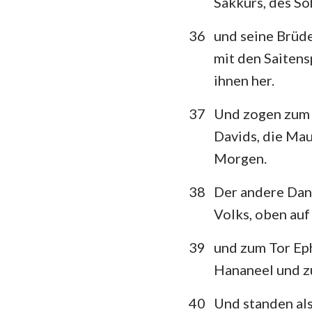
Sakkurs, des So
36
und seine Brüder
mit den Saitens
ihnen her.
37
Und zogen zum B
Davids, die Mau
Morgen.
38
Der andere Dank
Volks, oben auf
39
und zum Tor Ep
Hananeel und zu
40
Und standen als