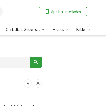
App herunterladen
Christliche Zeugnisse
Videos
Bilder
7
nt
rkus