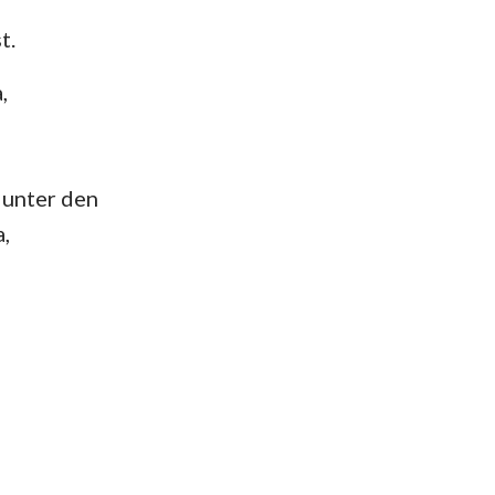
t.
das
,
 unter den
,