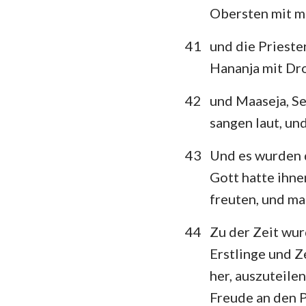
Obersten mit mi
41
und die Priester
Hananja mit D
42
und Maaseja, Se
sangen laut, und
43
Und es wurden d
Gott hatte ihne
freuten, und ma
44
Zu der Zeit wu
Erstlinge und Z
her, auszuteile
Freude an den P