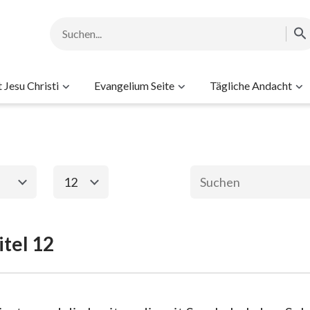
Jesu Christi
Evangelium Seite
Tägliche Andacht
12
1
2
3
4
5
6
tel 12
ament
Das neue Testame
8
9
10
11
12
13
2. Mose
Matthäus
Ma