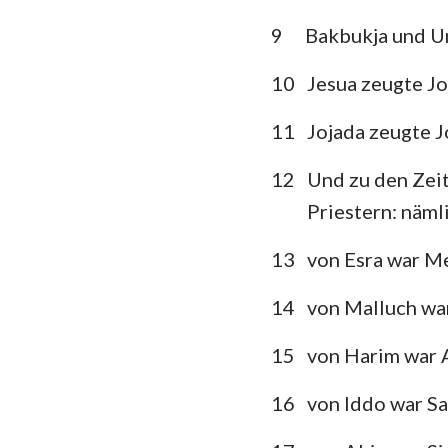
9
Bakbukja und Un
Klagelieder
10
Jesua zeugte Joj
Daniel
Joel
11
Jojada zeugte J
Obadja
12
Und zu den Zei
Priestern: näml
Micha
13
von Esra war Me
Habakuk
Haggai
14
von Malluch war
Maleachi
15
von Harim war 
16
von Iddo war Sa