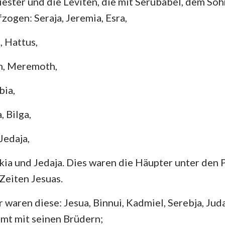
iester und die Leviten, die mit Serubabel, dem Soh
4. Mose
Lukas
Jo
zogen: Seraja, Jeremia, Esra,
Josua
Apostelgeschichte
Rö
, Hattus,
Rut
1. Korinther
2.
m, Meremoth,
2.Samuel
Galater
Ep
bia,
2.Könige
Philipper
Ko
2. Chronik
1. Thessalonicher
2.
 Bilga,
Nehemia
1. Timotheus
2.
 Jedaja,
Hiob
Titus
Ph
lkia und Jedaja. Dies waren die Häupter unter den 
Zeiten Jesuas.
Sprüche
Hebräer
Ja
Hohelied
1. Petrus
2.
 waren diese: Jesua, Binnui, Kadmiel, Serebja, Jud
mt mit seinen Brüdern;
Jeremia
1. Johannes
2.