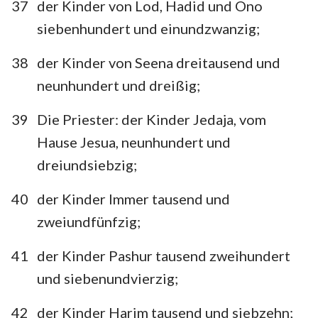
37
der Kinder von Lod, Hadid und Ono
siebenhundert und einundzwanzig;
38
der Kinder von Seena dreitausend und
neunhundert und dreißig;
39
Die Priester: der Kinder Jedaja, vom
Hause Jesua, neunhundert und
dreiundsiebzig;
40
der Kinder Immer tausend und
zweiundfünfzig;
41
der Kinder Pashur tausend zweihundert
und siebenundvierzig;
1
2
3
4
5
6
7
8
9
10
11
12
13
42
der Kinder Harim tausend und siebzehn;