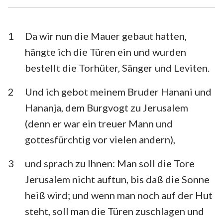
Esra
Nehemia
Esther
Hiob
1
Da wir nun die Mauer gebaut hatten,
hängte ich die Türen ein und wurden
Psalm
Sprüche
bestellt die Torhüter, Sänger und Leviten.
Prediger
Hohelied
2
Und ich gebot meinem Bruder Hanani und
Jesaja
Jeremia
Hananja, dem Burgvogt zu Jerusalem
Klagelieder
Hesekiel
(denn er war ein treuer Mann und
gottesfürchtig vor vielen andern),
Daniel
Hosea
3
und sprach zu Ihnen: Man soll die Tore
Joel
Amos
Jerusalem nicht auftun, bis daß die Sonne
Obadja
Jona
heiß wird; und wenn man noch auf der Hut
Micha
Nahum
steht, soll man die Türen zuschlagen und