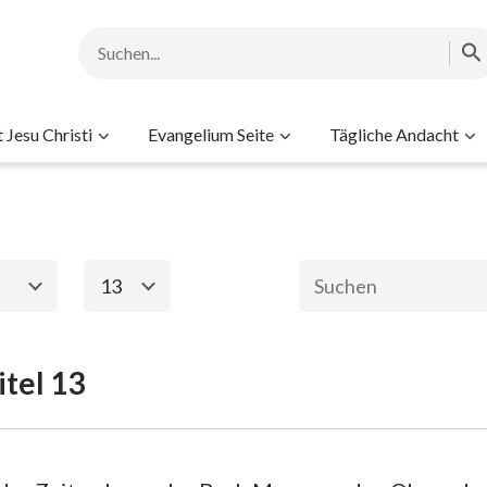
Jesu Christi
Evangelium Seite
Tägliche Andacht
13
1
2
3
4
5
6
tel 13
ament
Das neue Testame
8
9
10
11
12
13
2. Mose
Matthäus
Ma