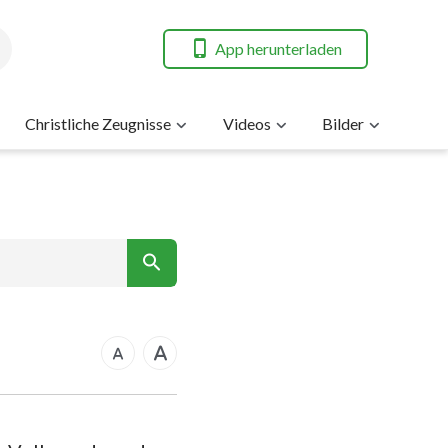
App herunterladen
Christliche Zeugnisse
Videos
Bilder
7
nt
rkus