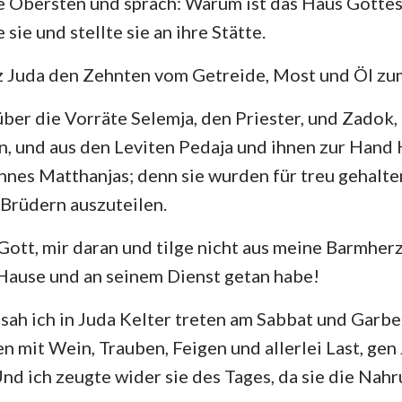
ie Obersten und sprach: Warum ist das Haus Gottes
sie und stellte sie an ihre Stätte.
z Juda den Zehnten vom Getreide, Most und Öl zum
über die Vorräte Selemja, den Priester, und Zadok,
n, und aus den Leviten Pedaja und ihnen zur Hand
hnes Matthanjas; denn sie wurden für treu gehalte
 Brüdern auszuteilen.
ott, mir daran und tilge nicht aus meine Barmherzi
Hause und an seinem Dienst getan habe!
 sah ich in Juda Kelter treten am Sabbat und Garb
en mit Wein, Trauben, Feigen und allerlei Last, ge
nd ich zeugte wider sie des Tages, da sie die Nah