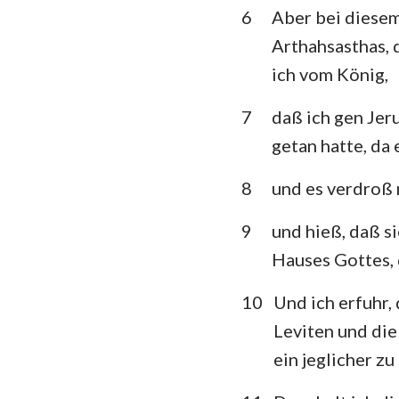
6
Aber bei diesem
Klagelieder
Arthahsasthas, 
ich vom König,
Daniel
Joel
7
daß ich gen Jeru
getan hatte, da
Obadja
8
und es verdroß 
Micha
9
und hieß, daß s
Habakuk
Hauses Gottes, 
Haggai
10
Und ich erfuhr,
Maleachi
Leviten und die
ein jeglicher zu