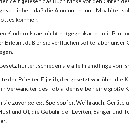
der Zeit gelesen das Buch Mose vor den Ohren de
4. Mose
Lukas
Jo
 geschrieben, daß die Ammoniter und Moabiter so
Josua
Apostelgeschichte
Rö
Gottes kommen,
Rut
1. Korinther
2.
en Kindern Israel nicht entgegenkamen mit Brot 
2.Samuel
Galater
Ep
er Bileam, daß er sie verfluchen sollte; aber unser
Segen.
2.Könige
Philipper
Ko
2. Chronik
1. Thessalonicher
2.
Gesetz hörten, schieden sie alle Fremdlinge von Isr
Nehemia
1. Timotheus
2.
te der Priester Eljasib, der gesetzt war über di
 ein Verwandter des Tobia, demselben eine große
Hiob
Titus
Ph
n sie zuvor gelegt Speisopfer, Weihrauch, Geräte 
Sprüche
Hebräer
Ja
ost und Öl, die Gebühr der Leviten, Sänger und To
Hohelied
1. Petrus
2.
er.
Jeremia
1. Johannes
2.