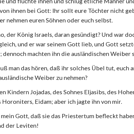
sie und fluchte ihnen und schlug etliche Männer un
von ihnen bei Gott: Ihr sollt eure Töchter nicht g
ter nehmen euren Söhnen oder euch selbst.
o, der König Israels, daran gesündigt? Und war do
gleich, und er war seinem Gott lieb, und Gott setz
l; dennoch machten ihn die ausländischen Weiber 
ß man das hören, daß ihr solches Übel tut, euch 
 ausländische Weiber zu nehmen?
en Kindern Jojadas, des Sohnes Eljasibs, des Hohe
 Horoniters, Eidam; aber ich jagte ihn von mir.
 mein Gott, daß sie das Priestertum befleckt hab
d der Leviten!