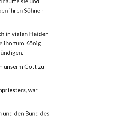
d raufte sie und
eben ihren Söhnen
ch in vielen Heiden
te ihn zum König
sündigen.
an unserm Gott zu
npriesters, war
en und den Bund des