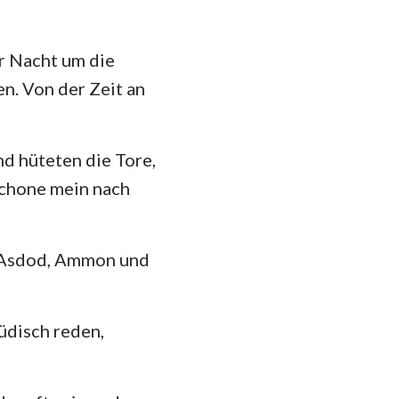
er Nacht um die
en. Von der Zeit an
nd hüteten die Tore,
schone mein nach
n Asdod, Ammon und
üdisch reden,