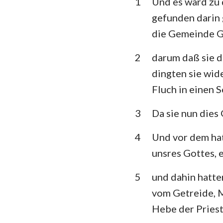
1
Und es ward zu 
3. Mose
gefunden darin
5. Mose
die Gemeinde 
Richter
2
darum daß sie d
1.Samuel
dingten sie wid
Fluch in einen 
1.Könige
1. Chronik
3
Da sie nun dies 
Esra
4
Und vor dem hat
unsres Gottes,
Esther
5
und dahin hatte
Psalm
vom Getreide, M
Prediger
Hebe der Priest
Jesaja