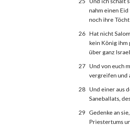
25
Und ich schalt 
nahm einen Eid 
noch ihre Töch
26
Hat nicht Salom
kein König ihm 
über ganz Israe
27
Und von euch mu
vergreifen und
28
Und einer aus d
Saneballats, des
29
Gedenke an sie,
Priestertums un