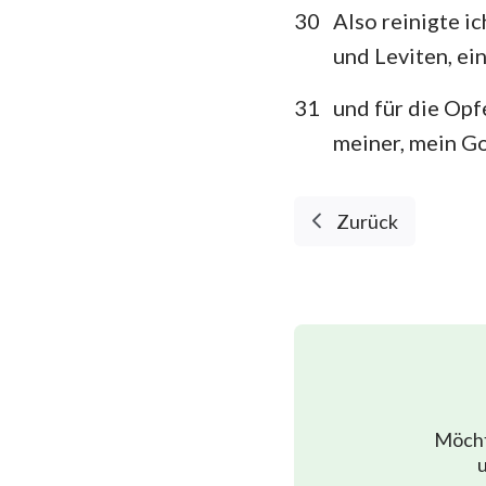
30
Also reinigte i
und Leviten, ei
31
und für die Opf
meiner, mein Go
Zurück
Möcht
u