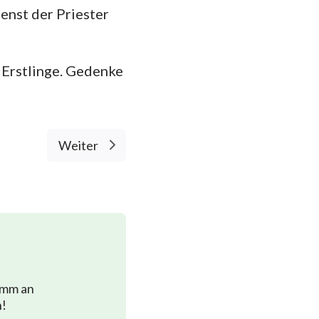
ienst der Priester
 Erstlinge. Gedenke
Weiter
imm an
n!