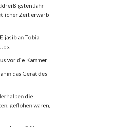
ddreißigsten Jahr
das
etlicher Zeit erwarb
Eljasib an Tobia
tes;
naus vor die Kammer
dahin das Gerät des
derhalben die
ten, geflohen waren,