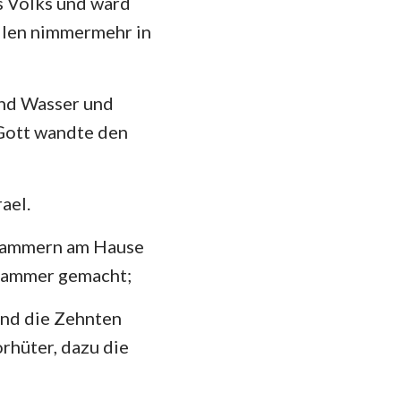
s Volks und ward
hannes
llen nimmermehr in
mer
 Korinther
und Wasser und
heser
 Gott wandte den
losser
 Thessalonicher
ael.
 Timotheus
e Kammern am Hause
 Kammer gemacht;
ilemon
und die Zehnten
kobus
rhüter, dazu die
 Petrus
 Johannes