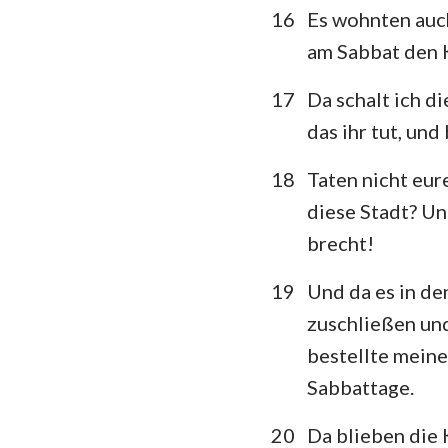
16
Es wohnten auch
am Sabbat den K
17
Da schalt ich di
das ihr tut, un
18
Taten nicht eur
diese Stadt? Un
brecht!
19
Und da es in de
zuschließen und
bestellte meine
Sabbattage.
20
Da blieben die 