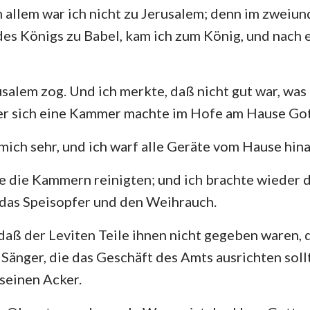
 allem war ich nicht zu Jerusalem; denn im zweiun
Hesekiel
3. Johannes
Ju
des Königs zu Babel, kam ich zum König, und nach 
Hosea
Offenbarung
Amos
salem zog. Und ich merkte, daß nicht gut war, was 
 er sich eine Kammer machte im Hofe am Hause Got
Jona
mich sehr, und ich warf alle Geräte vom Hause hi
Nahum
ie die Kammern reinigten; und ich brachte wieder 
Zephanja
das Speisopfer und den Weihrauch.
Sacharja
 daß der Leviten Teile ihnen nicht gegeben waren, 
 Sänger, die das Geschäft des Amts ausrichten soll
 seinen Acker.