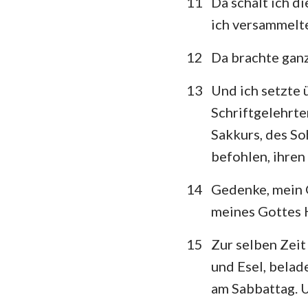
11
Da schalt ich d
ich versammelte 
12
Da brachte gan
13
Und ich setzte 
Schriftgelehrte
Sakkurs, des So
befohlen, ihren
14
Gedenke, mein G
meines Gottes 
15
Zur selben Zeit
und Esel, belad
am Sabbattag. U