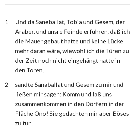
Esra
Nehemia
Esther
Hiob
1
Und da Saneballat, Tobia und Gesem, der
Araber, und unsre Feinde erfuhren, daß ich
Psalm
Sprüche
die Mauer gebaut hatte und keine Lücke
Prediger
Hohelied
mehr daran wäre, wiewohl ich die Türen zu
der Zeit noch nicht eingehängt hatte in
Jesaja
Jeremia
den Toren,
Klagelieder
Hesekiel
2
sandte Sanaballat und Gesem zu mir und
Daniel
Hosea
ließen mir sagen: Komm und laß uns
Joel
Amos
zusammenkommen in den Dörfern in der
Fläche Ono! Sie gedachten mir aber Böses
Obadja
Jona
zu tun.
Micha
Nahum