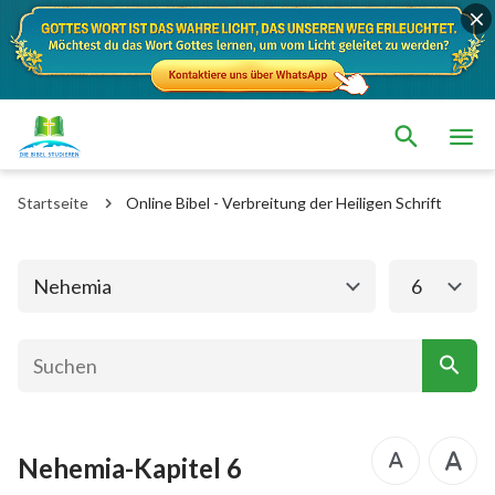
Das alte Testament
Das neue Testament
1. Mose
2. Mose
Startseite
Online Bibel - Verbreitung der Heiligen Schrift
3. Mose
4. Mose
5. Mose
Josua
Nehemia
6
Richter
Rut
1.Samuel
2.Samuel
1.Könige
2.Könige
Nehemia-Kapitel 6
1. Chronik
2. Chronik