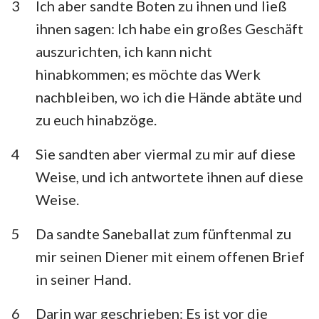
3
Ich aber sandte Boten zu ihnen und ließ
Habakuk
Zephanja
ihnen sagen: Ich habe ein großes Geschäft
Haggai
Sacharja
auszurichten, ich kann nicht
hinabkommen; es möchte das Werk
Maleachi
nachbleiben, wo ich die Hände abtäte und
zu euch hinabzöge.
4
Sie sandten aber viermal zu mir auf diese
Weise, und ich antwortete ihnen auf diese
Weise.
5
Da sandte Saneballat zum fünftenmal zu
mir seinen Diener mit einem offenen Brief
in seiner Hand.
6
Darin war geschrieben: Es ist vor die