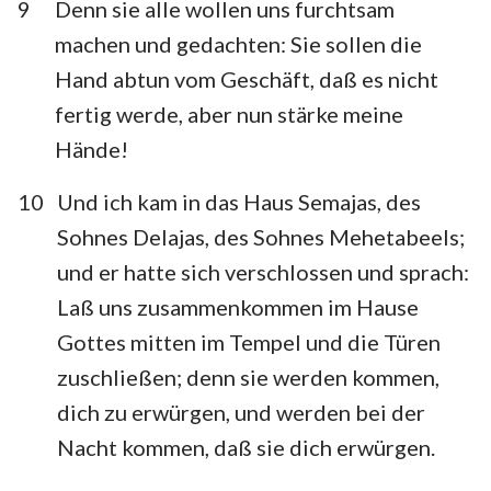
9
Denn sie alle wollen uns furchtsam
machen und gedachten: Sie sollen die
Hand abtun vom Geschäft, daß es nicht
fertig werde, aber nun stärke meine
Hände!
10
Und ich kam in das Haus Semajas, des
Sohnes Delajas, des Sohnes Mehetabeels;
und er hatte sich verschlossen und sprach:
Laß uns zusammenkommen im Hause
Gottes mitten im Tempel und die Türen
zuschließen; denn sie werden kommen,
dich zu erwürgen, und werden bei der
Nacht kommen, daß sie dich erwürgen.
1
2
3
4
5
6
7
8
9
10
11
12
13