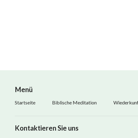
Gott fehlt nie im Herzen des Menschen
und lebt allezeit unter den Menschen.
Er ist die treibende Kraft im Leben des Menschen
und ein reiches Pfand für des Menschen Existenz n
Er bewirkt, dass der Mensch wiedergeboren wird,
und versetzt ihn in die Lage, beharrlich in jeder sein
Menü
Dank Seiner Macht und Seiner unauslöschbaren Le
Startseite
Biblische Meditation
Wiederkunft
hat der Mensch seit Generationen gelebt,
währenddessen die Kraft von Gottes Leben
Kontaktieren Sie uns
die tragende Säule der menschlichen Existenz gewe