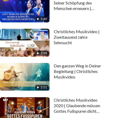
Seiner Schöpfung des
Menschen erneuern |
Christliches Musikvideo
5:49
Christliches Musikvideo |
Zweitausend Jahre
Sehnsucht
3:38
Den ganzen Weg in Deiner
Begleitung | Christliches
Musikvideo
3:51
Christliches Musikvideo
2020 | Glaubende müssen
Gottes Fußspuren dicht
folgen