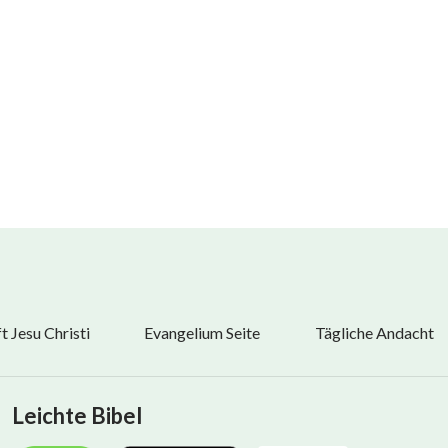
 gewesen, das Fundament der Existenz des Menschen
ach der Geburt.
er Rollen zu leben.
benskraft
 Jesu Christi
Evangelium Seite
Tägliche Andacht
Leichte Bibel
sen ist,