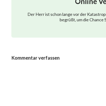
Online V
und der ewig fließende Ursprung des lebendigen L
Der Herr ist schon lange vor der Katastro
der ewig fließende Ursprung des lebendigen Leben
begrüßt, um die Chance S
Seit Er die Welt erschuf,
hat Gott viel Werk verrichtet, unter Einbeziehung 
hat viel Werk verrichtet, das dem Menschen Leben 
Kommentar verfassen
und hat einen hohen Preis gezahlt, damit der Men
denn Gott selbst ist ewiges Leben
und Gott selbst in der Weg, durch den der Mensch
II