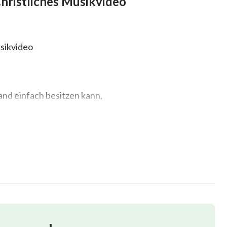
hristliches Musikvideo
sikvideo
and einfach besitzen kann,
ann,
s Lebens,