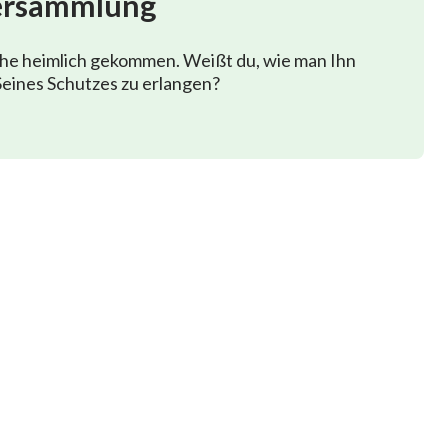
ersammlung
ebenswassers,
phe heimlich gekommen. Weißt du, wie man Ihn
swassers.
eines Schutzes zu erlangen?
der Lebenskraft,
bringt,
sch Leben gewinnen kann,
 wieder zum Leben erweckt wird.