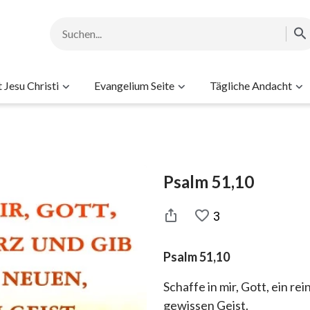
Jesu Christi
Evangelium Seite
Tägliche Andacht
Psalm 51,10
3
Psalm 51,10
Schaffe in mir, Gott, ein re
gewissen Geist.