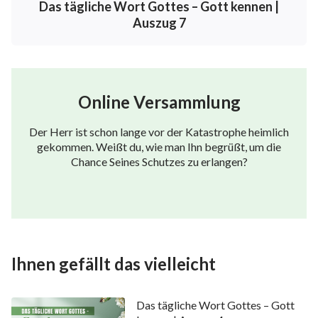
Das tägliche Wort Gottes – Gott kennen |
– Das Wort, Bd. 2, Gott kennen: Wie man Gottes Disposition
Auszug 7
und die Ergebnisse erkennt, die Sein Werk erreichen soll
Online Versammlung
Der Herr ist schon lange vor der Katastrophe heimlich
gekommen. Weißt du, wie man Ihn begrüßt, um die
Chance Seines Schutzes zu erlangen?
Ihnen gefällt das vielleicht
Das tägliche Wort Gottes – Gott