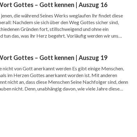
Wort Gottes – Gott kennen | Auszug 16
jenen, die während Seines Werks weglaufen Ihr findet diese
erall: Nachdem sie sich über den Weg Gottes sicher sind,
chiedenen Gründen fort, stillschweigend und ohne ein
 tun das, was ihr Herz begehrt. Vorläufig werden wir uns
en, weshalb dieser Mensch fortgeht. Zuerst […]
Wort Gottes – Gott kennen | Auszug 19
e nicht von Gott anerkannt werden Es gibt einige Menschen,
als im Herzen Gottes anerkannt worden ist. Mit anderen
nt nicht an, dass diese Menschen Seine Nachfolger sind, denn
auben nicht. Denn, unabhängig davon, wie viele Jahre diese
lgt sind, haben sich ihre Ideen […]