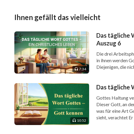
Ihnen gefällt das vielleicht
Das tägliche 
Auszug 6
Die drei Arbeitsp
in ihnen werden Go
Diejenigen, die ni
7:34
der Lage zu erkenn
Weisheit der Arbei
Das tägliche 
Gottes Haltung ve
Dieser Gott, an de
was für eine Art 
sieht, verachtet E
10:52
Menschen sieht, wa