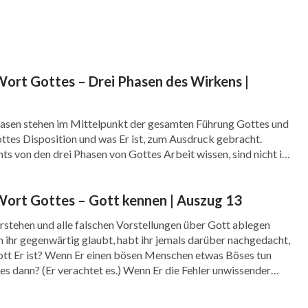
Wort Gottes – Drei Phasen des Wirkens |
hasen stehen im Mittelpunkt der gesamten Führung Gottes und
ttes Disposition und was Er ist, zum Ausdruck gebracht.
chts von den drei Phasen von Gottes Arbeit wissen, sind nicht in
en, wie Gott Seine Disposition ausdrückt, noch kennen sie die
t Gottes, und […]
Wort Gottes – Gott kennen | Auszug 13
rstehen und alle falschen Vorstellungen über Gott ablegen
n ihr gegenwärtig glaubt, habt ihr jemals darüber nachgedacht,
Gott Er ist? Wenn Er einen bösen Menschen etwas Böses tun
r es dann? (Er verachtet es.) Wenn Er die Fehler unwissender
s ist Seine […]