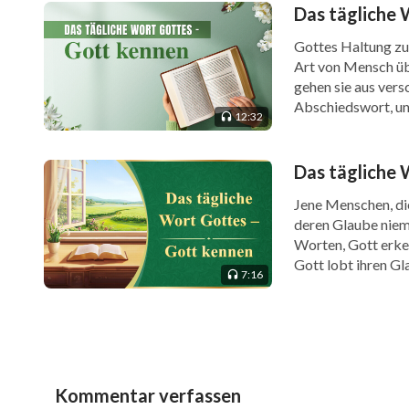
Das tägliche 
Gottes Haltung zu 
Art von Mensch üb
gehen sie aus vers
Abschiedswort, und
12:32
damit nicht befass
Das tägliche 
Jene Menschen, di
deren Glaube niem
Worten, Gott erken
Gott lobt ihren Gl
7:16
Menschen Gott gefo
Kommentar verfassen