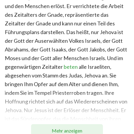
und den Menschen erlöst. Er verrichtete die Arbeit
des Zeitalters der Gnade, repräsentierte das
Zeitalter der Gnade und kann nur einen Teil des
Führungsplans darstellen. Das heißt, nur Jehova ist
der Gott der Auserwählten Volkes Israels, der Gott
Abrahams, der Gott Isaaks, der Gott Jakobs, der Gott
Moses und der Gott aller Menschen Israels. Und im
gegenwärtigen Zeitalter
beten
alle Israeliten,
abgesehen vom Stamm des Judas, Jehova an. Sie
bringen Ihm Opfer auf dem Alter und dienen Ihm,
indem Sie im Tempel Priesterroben tragen. Ihre
Hoffnung richtet sich auf das Wiedererscheinen von
Jehova. Nur Jesus ist der Erlöser der Menschheit. Er
ist das Sündenopfer, das die Menschheit von ihren
Sünden erlöste. Das bedeutet, der Name von Jesus
Mehr anzeigen