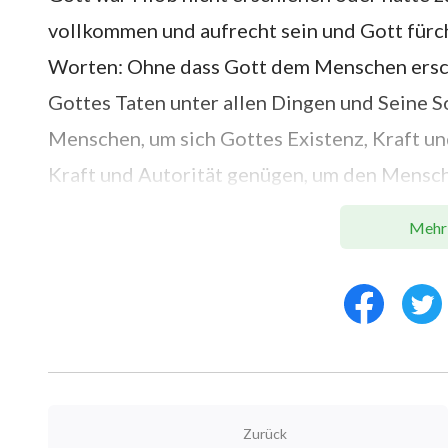
vollkommen und aufrecht sein und Gott fürc
Worten: Ohne dass Gott dem Menschen erschi
Gottes Taten unter allen Dingen und Seine S
Menschen, um sich Gottes Existenz, Kraft u
Kraft und Autorität genügen, um den Mensc
Meidung des Bösen folgen zu lassen. Da ein
Mehr
Gottesfurcht zu erlangen und das Böse zu me
Mensch, der Gott folgt, in der Lage dazu se
Schlussfolgerungen klingen mögen, stehen s
Dinge. Doch die Tatsachen haben nicht den 
Meidung des Bösen scheinen ausschließlich d
Beim Erwähnen von „Gottesfurcht und Böses
Zurück