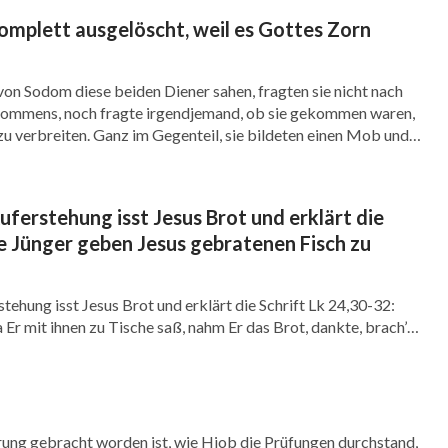
mplett ausgelöscht, weil es Gottes Zorn
genüber feindselig ist, wie kann der
 Böse meiden?
on Sodom diese beiden Diener sahen, fragten sie nicht nach
ommens, noch fragte irgendjemand, ob sie gekommen waren,
nschlichkeit wie Hiob haben, wie sieht es mit
u verbreiten. Ganz im Gegenteil, sie bildeten einen Mob und
Erklärung abzuwarten, wie wilde Hunde oder reißende Wölfe
tt gegenüber aus? Fürchten sie Gott? Meiden
iden Diener zu ergreifen. […]
chten oder das Böse meiden, können nur mit drei
uferstehung isst Jesus Brot und erklärt die
Gottes“. Ihr sagt diese drei Worte oft, aber
ie Jünger geben Jesus gebratenen Fisch zu
nt. Die Worte „die Feinde Gottes“ haben eine
tehung isst Jesus Brot und erklärt die Schrift Lk 24,30-32:
 Menschen als den Feind ansieht, sondern, dass
 Er mit ihnen zu Tische saß, nahm Er das Brot, dankte, brach’s
ens, wenn die Menschen anfangen, an Gott zu
a wurden ihre Augen geöffnet, und sie erkannten Ihn. Und Er
en. Und sie sprachen untereinander: Brannte nicht unser Herz
en Ziele, Beweggründe und Ambitionen? Obwohl
aubt und die Existenz Gottes gesehen hat,
ung gebracht worden ist, wie Hiob die Prüfungen durchstand,