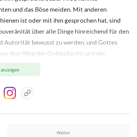
hten und das Böse meiden. Mit anderen
enen ist oder mit ihm gesprochen hat, sind
ouveränität über alle Dinge hinreichend für den
nd Autorität bewusst zu werden, und Gottes
hen dem Weg der Gottesfurcht und der
 gewöhnlicher Mensch wie Hiob in der Lage war,
 anzeigen
iden, so sollte auch jeder gewöhnliche
in. Obwohl diese Worte wie logische
ie nicht im Widerspruch mit den Gesetzen der
Erwartungen entsprochen: Gottesfurcht und die
er Bereich Hiobs, und allein Hiobs, zu sein.
 meiden“, denken die Menschen, dass nur Hiob
Weiter