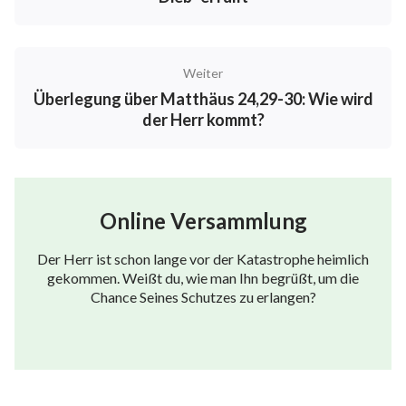
gesagt, wie jene, die sich als Christus ausgeben, die
Menschen täuschen. In Matthäus 24,24 steht
geschrieben: „
Denn es werden falsche Christi und
Weiter
falsche Propheten aufstehen und große Zeichen
Überlegung über Matthäus 24,29-30: Wie wird
und Wunder tun, daß verführt werden in dem
der Herr kommt?
Irrtum (wo es möglich wäre) auch die
Auserwählten.
“ Anhand der Worte des Herrn
können wir sehen, dass jene, die sich als Christus oder
Propheten ausgeben, die Menschen hauptsächlich
Online Versammlung
täuschen, indem sie das Werk des Herrn Jesus
Der Herr ist schon lange vor der Katastrophe heimlich
nachahmen, Wunder und Zeichen zeigen und die
gekommen. Weißt du, wie man Ihn begrüßt, um die
Menschen veranlassen, fälschlicherweise zu glauben,
Chance Seines Schutzes zu erlangen?
dass sie Autorität und Macht haben. Dies sind die
betrügerischen Mittel und das Hauptmerkmal jener,
die sich als Christus ausgeben. Und Gottes Werk ist
immer neu und nie alt. Er wiederholt nicht dasselbe