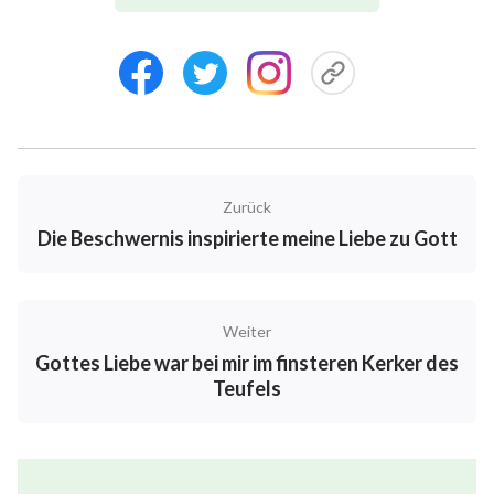
Gemeindedistrikte einzuteilen, konnte ich nicht
anders, als zu denken: „Dieses Mal werden sie mir
möglicherweise die Aufgabe des Partners eines
Gebietsleiters zuweisen.“ Allerdings ließ Gottes Plan
meinen Traum vom Ansehen erneut zerplatzen, und
ich wurde schließlich ein diakonischer Mitarbeiter an
Zurück
einer anderen Gemeinde. Als ich mir diese Tatsache
Die Beschwernis inspirierte meine Liebe zu Gott
vor Augen führte, missverstand ich sie und beklagte
michund plötzlich stieg ein Ringen in meinem Herzen
empor: „Oh Gott, andere sind auch verdorben und
Weiter
machen Fehler bei der Arbeit, aber sie gehen noch
Gottes Liebe war bei mir im finsteren Kerker des
immer ihrer Tätigkeit als Führungskräfte nach. Ich
Teufels
habe nicht weniger als andere geleistet, in jeder
Hinsicht – warum gebraucht Gott mich nicht? Warum
bin ich so erfolglos? Wieder einmal versank ich in den