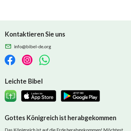
ausgesetzt hatte, um meinem Verlangen nach
Ansehen entgegenzuwirken, sodass ich ein
angemessenes Streben entwickeln könnte.
Stattdessen missverstand ich Gott, beklagte mich
Kontaktieren Sie uns
und glaubte, dass Er mich absichtlich quälen und
info@bibel-de.org
versuchen würde, mir das Leben schwer zu machen.
Ich glaubte, dass ich so viel Pech hätte. Tatsächlich
war ich so uneinsichtig, meine Gedanken waren so
lächerlich!
Leichte Bibel
Später erkannte ich in der Gemeinschaft vor Gott:
„In
welchen Aspekten du nicht bestehst, sind jene
Aspekte, in denen du geläutert werden musst – das
ist Gottes Vorkehrung. Gott schafft ein Umfeld für
Gottes Königreich ist herabgekommen
dich und zwingt dich, dort geläutert zu werden,
damit du deine eigene Verdorbenheit erkennst. … In
Das Königreich ist auf die Erde herabgekommen! Möchtest