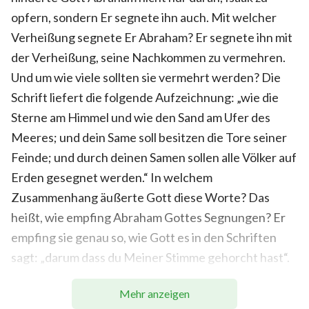
opfern, sondern Er segnete ihn auch. Mit welcher
Verheißung segnete Er Abraham? Er segnete ihn mit
der Verheißung, seine Nachkommen zu vermehren.
Und um wie viele sollten sie vermehrt werden? Die
Schrift liefert die folgende Aufzeichnung: „wie die
Sterne am Himmel und wie den Sand am Ufer des
Meeres; und dein Same soll besitzen die Tore seiner
Feinde; und durch deinen Samen sollen alle Völker auf
Erden gesegnet werden.“ In welchem
Zusammenhang äußerte Gott diese Worte? Das
heißt, wie empfing Abraham Gottes Segnungen? Er
empfing sie genau so, wie Gott es in den Schriften
sagt: „darum dass du Meiner Stimme gehorcht hast“.
Das heißt, weil Abraham das Gebot Gottes befolgt
Mehr anzeigen
hatte, weil er alles getan hatte, was Gott gesagt,