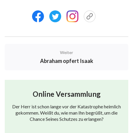
verlangt und befohlen hatte, ohne die geringste
Beschwerde, deshalb machte Gott ihm eine solche
Verheißung. Es gibt einen entscheidenden Satz in
dieser Verheißung, der die Gedanken Gottes zu der
Zeit streift. Habt ihr ihn gesehen? Ihr mögt den
Worten Gottes „Ich habe bei Mir selbst geschworen“
Weiter
nicht viel Aufmerksamkeit geschenkt haben. Sie
Abraham opfert Isaak
bedeuten, dass Gott, als Er diese Worte aussprach,
diese bei Sich Selbst schwor. Bei was schwören
Menschen, wenn sie einen Eid ablegen? Sie schwören
beim Himmel, das heißt, sie legen Gott einen Eid ab
Online Versammlung
und schwören bei Gott. Die Menschen haben
vielleicht nicht viel Verständnis dieses Phänomens,
Der Herr ist schon lange vor der Katastrophe heimlich
gekommen. Weißt du, wie man Ihn begrüßt, um die
bei dem Gott bei Sich Selbst schwor, aber ihr werdet
Chance Seines Schutzes zu erlangen?
es verstehen können, wenn Ich euch die richtige
Erklärung gebe. Mit einem Menschen konfrontiert zu