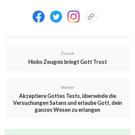
viel aßen und tranken; das Zweite ist, dass Hiob oft
Brandopfer darbrachte, weil er oft um seine Söhne
und Töchter besorgt war und befürchtete, dass sie
sündigten, dass sie Gott in ihrem Herzen
abgeschworen hatten. Hierin werden die Leben von
zwei verschiedenen Arten von Mensch beschrieben.
Die erste Art, die Söhne und Töchter Hiobs, die
Zurück
Hiobs Zeugnis bringt Gott Trost
aufgrund ihres Wohlstands oft feierten, lebten
verschwenderisch, sie tranken Wein und speisten
nach Herzenslust und genossen den hohen
Weiter
Lebensstandard, der ihnen durch materiellen
Akzeptiere Gottes Tests, überwinde die
Reichtum beschert war. Beim Führen eines solchen
Versuchungen Satans und erlaube Gott, dein
Lebens, war es unvermeidlich, dass sie oft sündigten
ganzes Wesen zu erlangen
und Gott beleidigten – trotzdem weihten sie sich
nicht oder brachten Brandopfer dar. Ihr seht also,
dass Gott keinen Platz in ihren Herzen hatte, dass sie