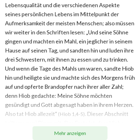
Lebensqualität und die verschiedenen Aspekte
seines persönlichen Lebens im Mittelpunkt der
Aufmerksamkeit der meisten Menschen; also müssen
wir weiter in den Schriften lesen: „Und seine Söhne
gingen und machten ein Mahl, ein jeglicher in seinem
Hause auf seinen Tag, und sandten hin und luden ihre
drei Schwestern, mit ihnen zu essen und zu trinken.
Und wenn die Tage des Mahls um waren, sandte Hiob
hin und heiligte sie und machte sich des Morgens früh
auf und opferte Brandopfer nach ihrer aller Zahl;
denn Hiob gedachte: Meine Söhne möchten
gesündigt und Gott abgesagt haben in ihrem Herzen.
Also tat Hiob allezeit“
. Dieser Abschnitt
(Hiob 1,4-5)
teilt uns zwei Dinge mit: Das Erste ist, dass Hiobs
Söhne und Töchter regelmäßig feierten und dabei
Mehr anzeigen