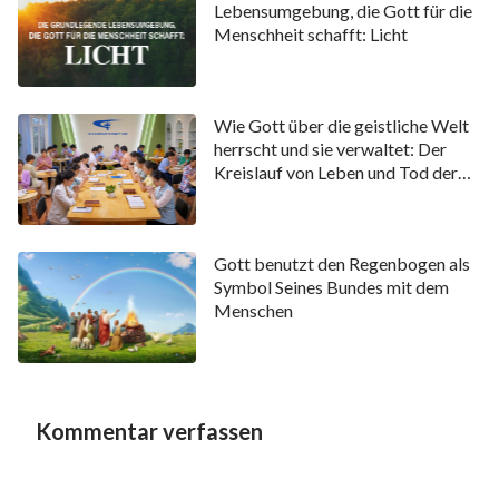
extravagant zu speisen. Obwohl er reich war und viel
Lebensumgebung, die Gott für die
Menschheit schafft: Licht
Besitz und viele Diener besaß, war Hiobs Leben nicht
luxuriös. Er wurde von seiner überschwänglichen
Lebensumgebung nicht betört und sein Reichtum
Wie Gott über die geistliche Welt
war kein Grund dafür, die Genüsse des Fleisches in
herrscht und sie verwaltet: Der
sich hineinzuschlingen oder zu vergessen,
Kreislauf von Leben und Tod der
Anhänger Gottes
Brandopfer darzubringen, und noch weniger ließ er
ihn nach und nach Gott in seinem Herzen scheuen.
Offensichtlich war Hiob somit in seinem Lebensstil
Gott benutzt den Regenbogen als
Symbol Seines Bundes mit dem
diszipliniert, er war wegen der Segnungen, die Gott
Menschen
ihm bescherte, weder gierig noch hedonistisch und er
versteifte sich nicht auf die Lebensqualität.
Stattdessen war er demütig und bescheiden, er
neigte nicht zur Prahlerei und er war vor Gott
Kommentar verfassen
vorsichtig und bedacht. Er dachte oft an Gottes
Gnaden und Segen und war Gott gegenüber stets