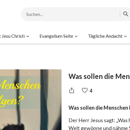
Jesu Christi
Evangelium Seite
Tägliche Andacht
Was sollen die Men
4
Was sollen die Menschen l
Der Herr Jesus sagt: „Was 
Welt gewönne und nähme S