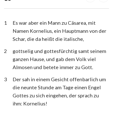
1. Timotheus
2. Timotheus
Titus
Philemon
1
Es war aber ein Mann zu Cäsarea, mit
Hebräer
Jakobus
Namen Kornelius, ein Hauptmann von der
Schar, die da heißt die italische,
1. Petrus
2. Petrus
1. Johannes
2. Johannes
2
gottselig und gottesfürchtig samt seinem
ganzen Hause, und gab dem Volk viel
3. Johannes
Judas
Almosen und betete immer zu Gott.
Offenbarung
3
Der sah in einem Gesicht offenbarlich um
die neunte Stunde am Tage einen Engel
Gottes zu sich eingehen, der sprach zu
ihm: Kornelius!