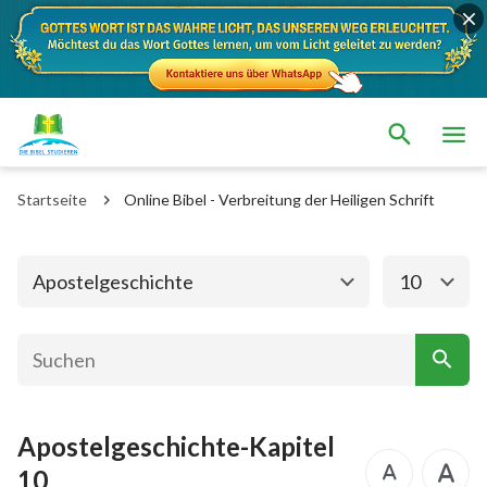
Das alte Testament
Das neue Testament
Matthäus
Markus
Startseite
Online Bibel - Verbreitung der Heiligen Schrift
Lukas
Johannes
Apostelgeschichte
Römer
Apostelgeschichte
10
1. Korinther
2. Korinther
Galater
Epheser
Philipper
Kolosser
Apostelgeschichte-Kapitel
1. Thessalonicher
2. Thessalonicher
10