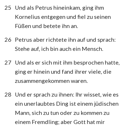
25
Und als Petrus hineinkam, ging ihm
Kornelius entgegen und fiel zu seinen
Füßen und betete ihn an.
26
Petrus aber richtete ihn auf und sprach:
Stehe auf, ich bin auch ein Mensch.
27
Und als er sich mit ihm besprochen hatte,
ging er hinein und fand ihrer viele, die
1
2
3
4
5
6
7
zusammengekommen waren.
8
9
10
11
12
13
14
28
Und er sprach zu ihnen: Ihr wisset, wie es
15
16
17
18
19
20
21
ein unerlaubtes Ding ist einem jüdischen
22
23
24
25
26
27
28
Mann, sich zu tun oder zu kommen zu
einem Fremdling; aber Gott hat mir