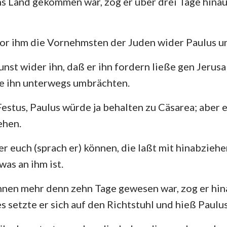
ns Land gekommen war, zog er über drei Tage hina
4. Mose
Lukas
Jo
Josua
Apostelgeschichte
Rö
or ihm die Vornehmsten der Juden wider Paulus u
Rut
1. Korinther
2.
nst wider ihn, daß er ihn fordern ließe gen Jerusa
2.Samuel
Galater
Ep
ie ihn unterwegs umbrächten.
2.Könige
Philipper
Ko
estus, Paulus würde ja behalten zu Cäsarea; aber 
2. Chronik
1. Thessalonicher
2.
ehen.
Nehemia
1. Timotheus
2.
r euch (sprach er) können, die laßt mit hinabzie
Hiob
Titus
Ph
was an ihm ist.
Sprüche
Hebräer
Ja
ihnen mehr denn zehn Tage gewesen war, zog er hin
Hohelied
1. Petrus
2.
s setzte er sich auf den Richtstuhl und hieß Paulus
Jeremia
1. Johannes
2.