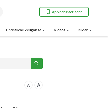
App herunterladen
Christliche Zeugnisse
Videos
Bilder
7
nt
14
21
rkus
28