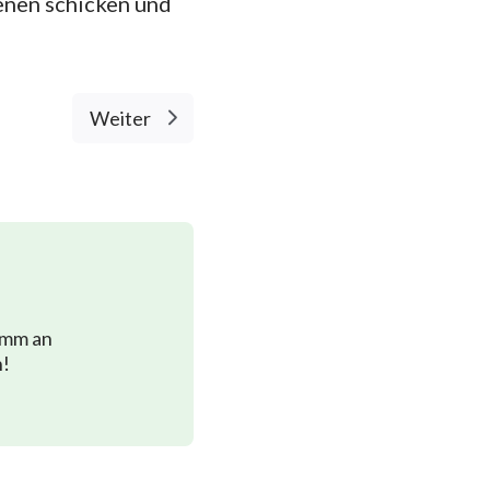
enen schicken und
Weiter
imm an
n!