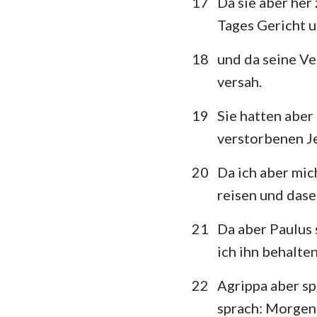
17
Da sie aber he
Tages Gericht 
18
und da seine Ve
versah.
19
Sie hatten aber
verstorbenen Je
20
Da ich aber mich
reisen und dase
21
Da aber Paulus 
ich ihn behalten
22
Agrippa aber sp
sprach: Morgen 