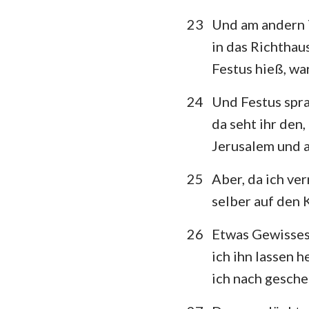
23
Und am andern 
in das Richthau
Festus hieß, wa
24
Und Festus sprac
da seht ihr den
Jerusalem und au
25
Aber, da ich ver
selber auf den K
26
Etwas Gewisses 
ich ihn lassen h
ich nach gesche