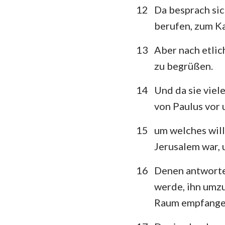
12
Da besprach sic
berufen, zum Ka
13
Aber nach etlic
zu begrüßen.
14
Und da sie viel
von Paulus vor 
15
um welches will
Jerusalem war, u
16
Denen antworte
werde, ihn umzu
Raum empfange, 