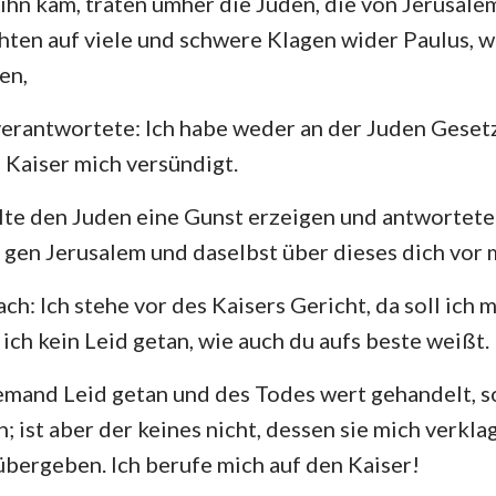
 ihn kam, traten umher die Juden, die von Jerus
hten auf viele und schwere Klagen wider Paulus, w
Hesekiel
3. Johannes
Ju
en,
Hosea
Offenbarung
 verantwortete: Ich habe weder an der Juden Gese
Amos
Kaiser mich versündigt.
Jona
lte den Juden eine Gunst erzeigen und antwortete
Nahum
 gen Jerusalem und daselbst über dieses dich vor m
Zephanja
ch: Ich stehe vor des Kaisers Gericht, da soll ich m
Sacharja
ich kein Leid getan, wie auch du aufs beste weißt.
emand Leid getan und des Todes wert gehandelt, s
n; ist aber der keines nicht, dessen sie mich verkl
bergeben. Ich berufe mich auf den Kaiser!