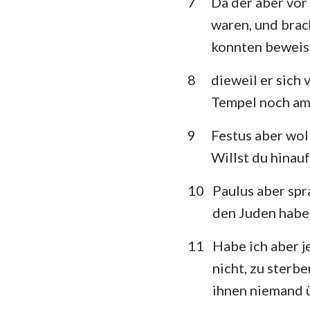
7
Da der aber vor
waren, und brac
Klagelieder
konnten beweis
Daniel
8
dieweil er sich
Joel
Tempel noch am 
Obadja
9
Festus aber wol
Micha
Willst du hinauf
Habakuk
10
Paulus aber spra
Haggai
den Juden habe 
Maleachi
11
Habe ich aber j
nicht, zu sterbe
ihnen niemand ü