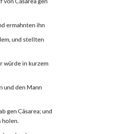
uf von Cäsarea gen
hannes
mer
nd ermahnten ihn
 Korinther
lem, und stellten
heser
losser
er würde in kurzem
 Thessalonicher
 Timotheus
hen und den Mann
ilemon
kobus
ab gen Cäsarea; und
 Petrus
 holen.
 Johannes