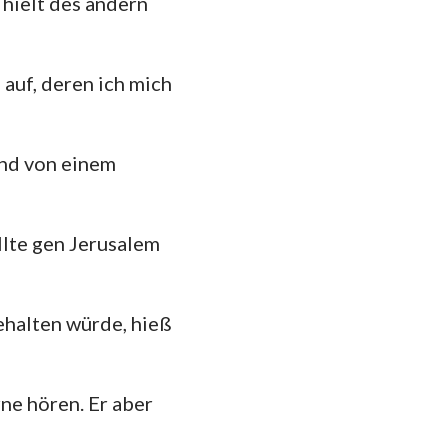
hielt des andern
 auf, deren ich mich
und von einem
ollte gen Jerusalem
behalten würde, hieß
ne hören. Er aber