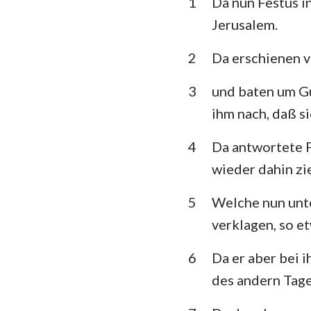
1
Da nun Festus i
3. Mose
Jerusalem.
5. Mose
2
Da erschienen v
Richter
3
und baten um Gu
1.Samuel
ihm nach, daß s
1.Könige
4
Da antwortete F
1. Chronik
wieder dahin zi
Esra
5
Welche nun unte
Esther
verklagen, so et
Psalm
6
Da er aber bei 
Prediger
des andern Tage
Jesaja