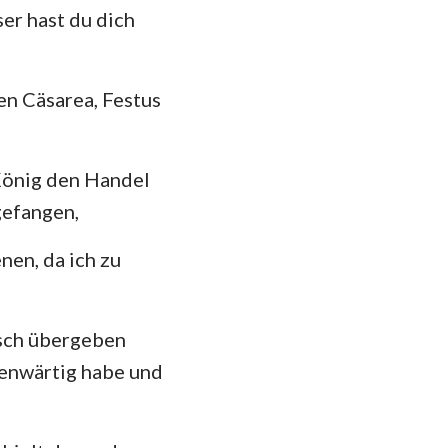
er hast du dich
en Cäsarea, Festus
 König den Handel
gefangen,
nen, da ich zu
nsch übergeben
genwärtig habe und