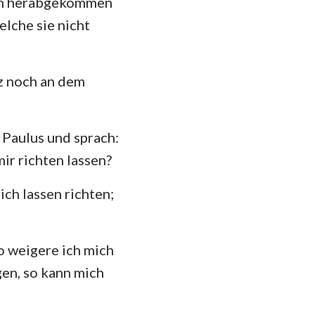
alem herabgekommen
elche sie nicht
das
tz noch an dem
 Paulus und sprach:
ir richten lassen?
ich lassen richten;
o weigere ich mich
agen, so kann mich