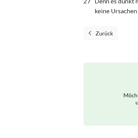
27
Denn es dünkt m
keine Ursachen 
Zurück
Möcht
u