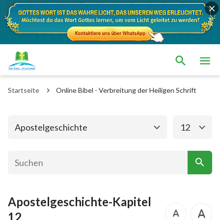
Das alte Testament
Das neue Testament
Matthäus
Markus
Startseite
Online Bibel - Verbreitung der Heiligen Schrift
Lukas
Johannes
Apostelgeschichte
Römer
Apostelgeschichte
12
1. Korinther
2. Korinther
Galater
Epheser
Philipper
Kolosser
Apostelgeschichte-Kapitel
1. Thessalonicher
2. Thessalonicher
12