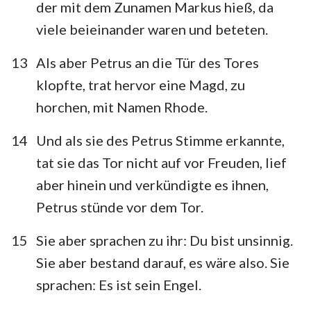
der mit dem Zunamen Markus hieß, da
viele beieinander waren und beteten.
13
Als aber Petrus an die Tür des Tores
klopfte, trat hervor eine Magd, zu
horchen, mit Namen Rhode.
14
Und als sie des Petrus Stimme erkannte,
1
2
3
4
5
6
7
tat sie das Tor nicht auf vor Freuden, lief
8
9
10
11
12
13
14
aber hinein und verkündigte es ihnen,
15
16
17
18
19
20
21
Petrus stünde vor dem Tor.
22
23
24
25
26
27
28
15
Sie aber sprachen zu ihr: Du bist unsinnig.
Sie aber bestand darauf, es wäre also. Sie
sprachen: Es ist sein Engel.