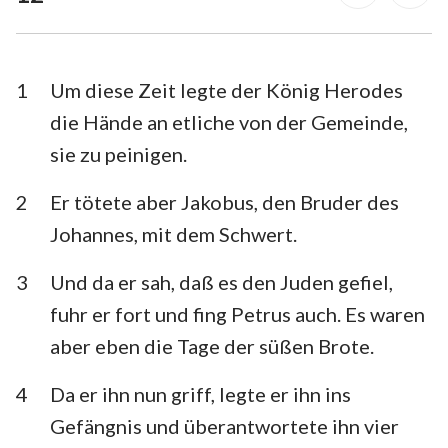
1. Timotheus
2. Timotheus
Titus
Philemon
1
Um diese Zeit legte der König Herodes
Hebräer
Jakobus
die Hände an etliche von der Gemeinde,
sie zu peinigen.
1. Petrus
2. Petrus
1. Johannes
2. Johannes
2
Er tötete aber Jakobus, den Bruder des
Johannes, mit dem Schwert.
3. Johannes
Judas
3
Und da er sah, daß es den Juden gefiel,
Offenbarung
fuhr er fort und fing Petrus auch. Es waren
aber eben die Tage der süßen Brote.
4
Da er ihn nun griff, legte er ihn ins
Gefängnis und überantwortete ihn vier