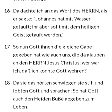
16
Da dachte ich an das Wort des HERRN, als
er sagte: "Johannes hat mit Wasser
getauft; ihr aber sollt mit dem heiligen
Geist getauft werden."
17
So nun Gott ihnen die gleiche Gabe
gegeben hat wie auch uns, die da glauben
an den HERRN Jesus Christus: wer war
ich, daß ich konnte Gott wehren?
18
Da sie das hörten schwiegen sie still und
lobten Gott und sprachen: So hat Gott
1
2
3
4
5
6
7
auch den Heiden Buße gegeben zum
8
9
10
11
12
13
14
Leben!