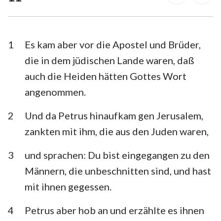
1. Timotheus
2. Timotheus
Titus
Philemon
1
Es kam aber vor die Apostel und Brüder,
Hebräer
Jakobus
die in dem jüdischen Lande waren, daß
auch die Heiden hätten Gottes Wort
1. Petrus
2. Petrus
angenommen.
1. Johannes
2. Johannes
2
Und da Petrus hinaufkam gen Jerusalem,
3. Johannes
Judas
zankten mit ihm, die aus den Juden waren,
Offenbarung
3
und sprachen: Du bist eingegangen zu den
Männern, die unbeschnitten sind, und hast
mit ihnen gegessen.
4
Petrus aber hob an und erzählte es ihnen