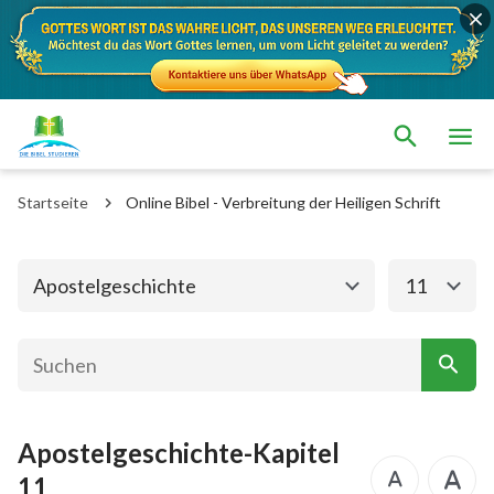
Das alte Testament
Das neue Testament
Matthäus
Markus
Startseite
Online Bibel - Verbreitung der Heiligen Schrift
Lukas
Johannes
Apostelgeschichte
Römer
Apostelgeschichte
11
1. Korinther
2. Korinther
Galater
Epheser
Philipper
Kolosser
Apostelgeschichte-Kapitel
1. Thessalonicher
2. Thessalonicher
11