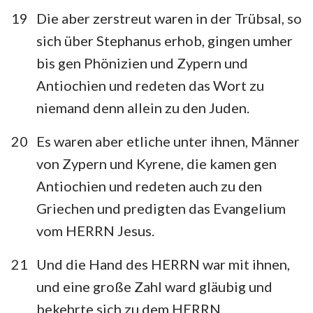
15
16
17
18
19
20
21
19
Die aber zerstreut waren in der Trübsal, so
22
23
24
25
26
27
28
sich über Stephanus erhob, gingen umher
bis gen Phönizien und Zypern und
Antiochien und redeten das Wort zu
niemand denn allein zu den Juden.
20
Es waren aber etliche unter ihnen, Männer
von Zypern und Kyrene, die kamen gen
Antiochien und redeten auch zu den
Griechen und predigten das Evangelium
vom HERRN Jesus.
21
Und die Hand des HERRN war mit ihnen,
und eine große Zahl ward gläubig und
bekehrte sich zu dem HERRN.